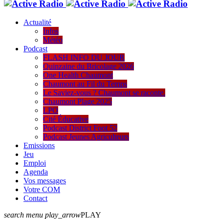
Actualité
Infos
Météo
Podcast
FLASH INFO DU JOUR
Quinzaine du Bricolage 2026
One Health Chaumont
Chaumont au Fil du Temps
Le Saviez-vous ? Chaumont se raconte.
Chaumont Plage 2025
LPO
Cité Éducative
Podcast District Foot 52
Podcast Jeunes Agriculteurs
Emissions
Jeu
Emploi
Agenda
Vos messages
Votre COM
Contact
search
menu
play_arrow
PLAY