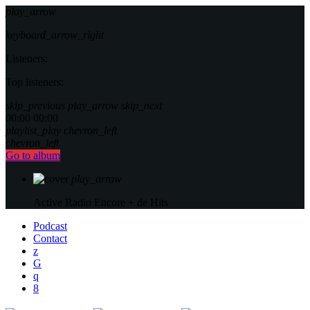
play_arrow
keyboard_arrow_right
Listeners:
Top listeners:
skip_previous
play_arrow
skip_next
00:00
00:00
playlist_play
chevron_left
chevron_left
Go to album
play_arrow
Active Radio
Encore + de Hits
Podcast
Contact