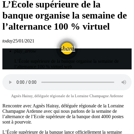
L’École supérieure de la
banque organise la semaine de
l’alternance 100 % virtuel
today
25/01/2021
email
share
play_arrow
L’École supérieure de la banque organise la semaine de
l’alternance 100 % virtuel
web
Agnès Hairay, déléguée régionale de la Lorraine Champagne Ardenne
Rencontre avec Agnès Hairay, déléguée régionale de la Lorraine
Champagne Ardenne avec qui nous parlons de la semaine de
l’alternance de l’Ecole supérieure de la banque dont 4000 postes
sont à pourvoir.
L’École supérieure de la banque lance officiellement la semaine