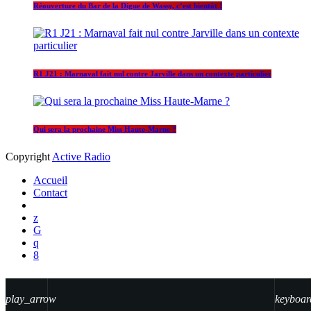
Réouverture du Bar de la Digue de Wassy, c’est bientôt !
R1 J21 : Marnaval fait nul contre Jarville dans un contexte particulier
Qui sera la prochaine Miss Haute-Marne ?
Copyright
Active Radio
Accueil
Contact
play_arrow
keyboar