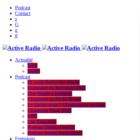
Podcast
Contact
Actualité
Infos
Météo
Podcast
FLASH INFO DU JOUR
Quinzaine du Bricolage 2026
One Health Chaumont
Chaumont au Fil du Temps
Le Saviez-vous ? Chaumont se raconte.
Chaumont Plage 2025
LPO
Cité Éducative
Podcast District Foot 52
Podcast Jeunes Agriculteurs
Emissions