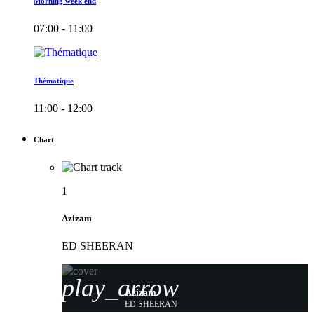
Morning week end
07:00 - 11:00
Thématique
11:00 - 12:00
Chart
1
Azizam
ED SHEERAN
play_arrow
Azizam
ED SHEERAN