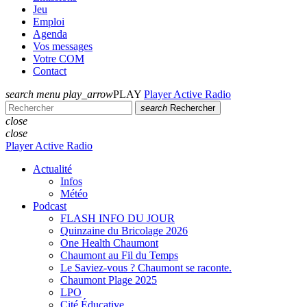
Jeu
Emploi
Agenda
Vos messages
Votre COM
Contact
search
menu
play_arrow
PLAY
Player Active Radio
search
Rechercher
close
close
Player Active Radio
Actualité
Infos
Météo
Podcast
FLASH INFO DU JOUR
Quinzaine du Bricolage 2026
One Health Chaumont
Chaumont au Fil du Temps
Le Saviez-vous ? Chaumont se raconte.
Chaumont Plage 2025
LPO
Cité Éducative