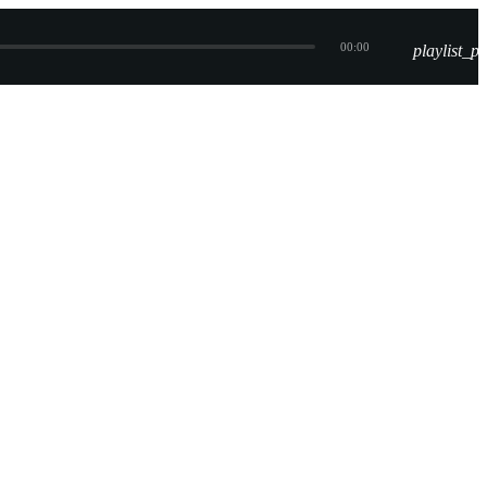
00:00
playlist_pl