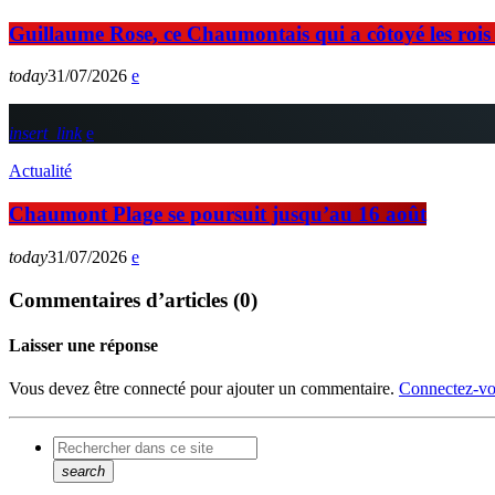
Guillaume Rose, ce Chaumontais qui a côtoyé les rois d
today
31/07/2026
insert_link
Actualité
Chaumont Plage se poursuit jusqu’au 16 août
today
31/07/2026
Commentaires d’articles (0)
Laisser une réponse
Vous devez être connecté pour ajouter un commentaire.
Connectez-vo
search