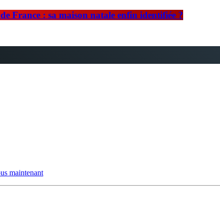
e France : sa maison natale enfin identifiée ?
us maintenant