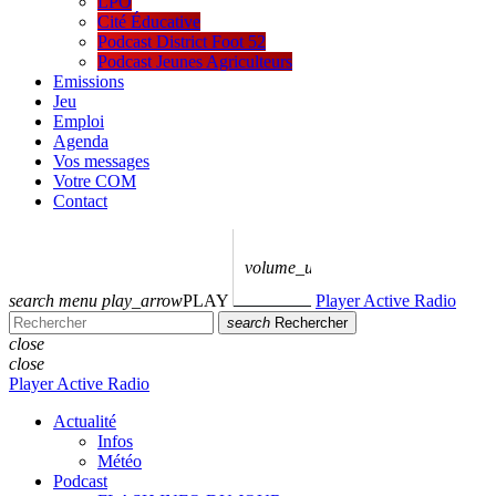
LPO
Cité Éducative
Podcast District Foot 52
Podcast Jeunes Agriculteurs
Emissions
Jeu
Emploi
Agenda
Vos messages
Votre COM
Contact
volume_up
search
menu
play_arrow
PLAY
Player Active Radio
search
Rechercher
close
close
Player Active Radio
Actualité
Infos
Météo
Podcast