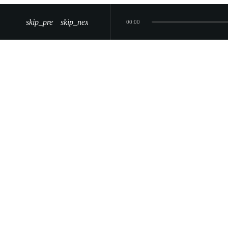
skip_previous
skip_next
00:00