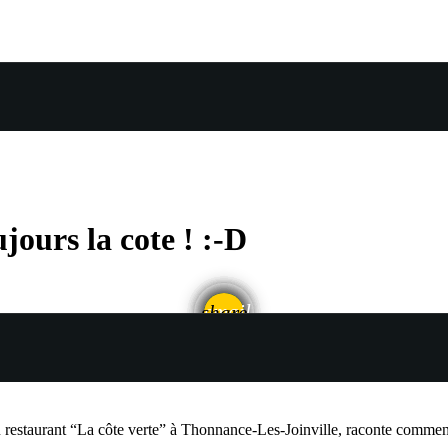
jours la cote ! :-D
email
share
staurant “La côte verte” à Thonnance-Les-Joinville, raconte comment so