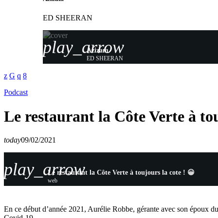
ED SHEERAN
play_arrow
Azizam
ED SHEERAN
Podcast
Le restaurant la Côte Verte à tou
today
09/02/2021
play_arrow
Le restaurant la Côte Verte à toujours la cote ! 😀
web
En ce début d’année 2021, Aurélie Robbe, gérante avec son époux du re
Covid-19.