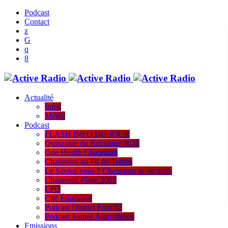
Podcast
Contact
Actualité
Infos
Météo
Podcast
FLASH INFO DU JOUR
Quinzaine du Bricolage 2026
One Health Chaumont
Chaumont au Fil du Temps
Le Saviez-vous ? Chaumont se raconte.
Chaumont Plage 2025
LPO
Cité Éducative
Podcast District Foot 52
Podcast Jeunes Agriculteurs
Emissions