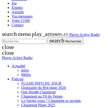
Jeu
Emploi
Agenda
Vos messages
Votre COM
Contact
search
menu
play_arrow
PLAY
Player Active Radio
search
Rechercher
close
close
Player Active Radio
Actualité
Infos
Météo
Podcast
FLASH INFO DU JOUR
Quinzaine du Bricolage 2026
One Health Chaumont
Chaumont au Fil du Temps
Le Saviez-vous ? Chaumont se raconte.
Chaumont Plage 2025