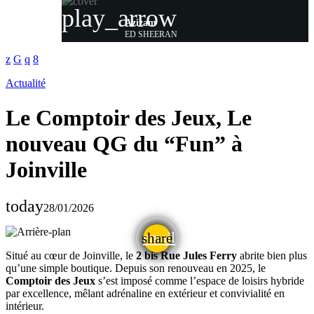
play_arrow
Azizam
ED SHEERAN
Actualité
Le Comptoir des Jeux, Le
nouveau QG du “Fun” à
Joinville
today
28/01/2026
email
share
Situé au cœur de Joinville, le
2 bis Rue Jules Ferry
abrite bien plus
qu’une simple boutique. Depuis son renouveau en 2025, le
Comptoir des Jeux
s’est imposé comme l’espace de loisirs hybride
par excellence, mêlant adrénaline en extérieur et convivialité en
intérieur.