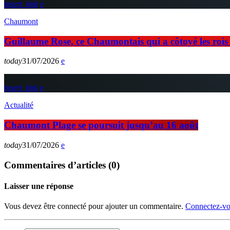
insert_link
Chaumont
Guillaume Rose, ce Chaumontais qui a côtoyé les rois d
today
31/07/2026
insert_link
Actualité
Chaumont Plage se poursuit jusqu’au 16 août
today
31/07/2026
Commentaires d’articles (0)
Laisser une réponse
Vous devez être connecté pour ajouter un commentaire.
Connectez-vo