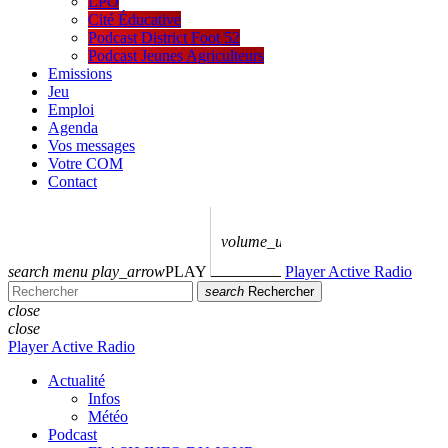
LPO
Cité Éducative
Podcast District Foot 52
Podcast Jeunes Agriculteurs
Emissions
Jeu
Emploi
Agenda
Vos messages
Votre COM
Contact
volume_up
search
menu
play_arrow
PLAY
Player Active Radio
search
Rechercher
close
close
Player Active Radio
Actualité
Infos
Météo
Podcast