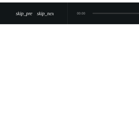
skip_previous
skip_next
00:00