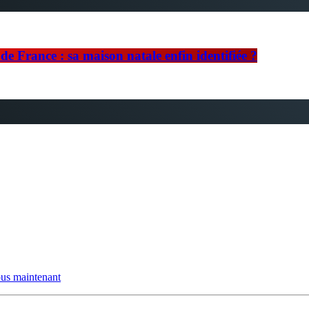
e France : sa maison natale enfin identifiée ?
us maintenant