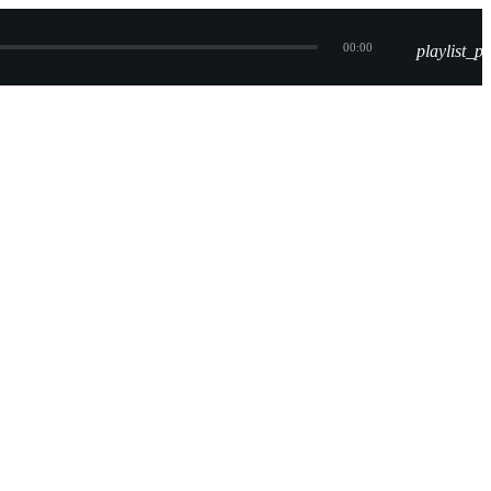
00:00
playlist_pl