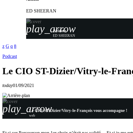
ED SHEERAN
play_arrow
Azizam
ED SHEERAN
Podcast
Le CIO ST-Dizier/Vitry-le-Fran
today
01/09/2021
play_arrow
Le CIO ST-Dizier/Vitry-le-François vous accompagne !
web
Et si sur Parcoursup mon 1er choix n’était pas validé… Et si je me re