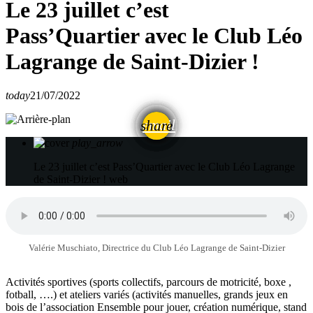
Le 23 juillet c’est
Pass’Quartier avec le Club Léo
Lagrange de Saint-Dizier !
today
21/07/2022
email
share
play_arrow
Le 23 juillet c’est Pass’Quartier avec le Club Léo Lagrange
de Saint-Dizier !
web
Valérie Muschiato, Directrice du Club Léo Lagrange de Saint-Dizier
Activités sportives (sports collectifs, parcours de motricité, boxe ,
fotball, ….) et ateliers variés (activités manuelles, grands jeux en
bois de l’association Ensemble pour jouer, création numérique, stand