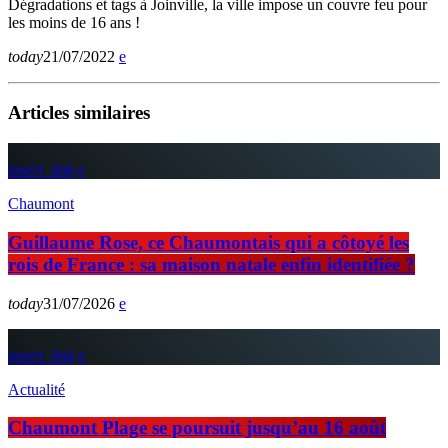
Dégradations et tags à Joinville, la ville impose un couvre feu pour
les moins de 16 ans !
today
21/07/2022
Articles similaires
insert_link
Chaumont
Guillaume Rose, ce Chaumontais qui a côtoyé les
rois de France : sa maison natale enfin identifiée ?
today
31/07/2026
insert_link
Actualité
Chaumont Plage se poursuit jusqu’au 16 août