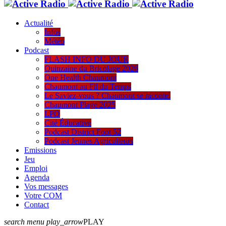
Actualité
Infos
Météo
Podcast
FLASH INFO DU JOUR
Quinzaine du Bricolage 2026
One Health Chaumont
Chaumont au Fil du Temps
Le Saviez-vous ? Chaumont se raconte.
Chaumont Plage 2025
LPO
Cité Éducative
Podcast District Foot 52
Podcast Jeunes Agriculteurs
Emissions
Jeu
Emploi
Agenda
Vos messages
Votre COM
Contact
search
menu
play_arrow
PLAY