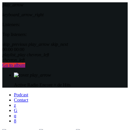
play_arrow
keyboard_arrow_right
Listeners:
Top listeners:
skip_previous
play_arrow
skip_next
00:00
00:00
playlist_play
chevron_left
chevron_left
Go to album
play_arrow
Active Radio
Encore + de Hits
Podcast
Contact