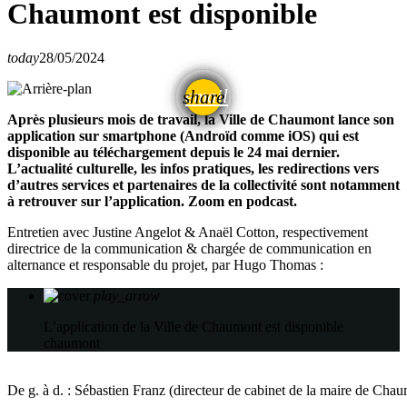
Chaumont est disponible
today
28/05/2024
email
share
Après plusieurs mois de travail, la Ville de Chaumont lance son
application sur smartphone (Androïd comme iOS) qui est
disponible au téléchargement depuis le 24 mai dernier.
L’actualité culturelle, les infos pratiques, les redirections vers
d’autres services et partenaires de la collectivité sont notamment
à retrouver sur l’application. Zoom en podcast.
Entretien avec Justine Angelot & Anaël Cotton, respectivement
directrice de la communication & chargée de communication en
alternance et responsable du projet, par Hugo Thomas :
play_arrow
L’application de la Ville de Chaumont est disponible
chaumont
De g. à d. : Sébastien Franz (directeur de cabinet de la maire de Cha