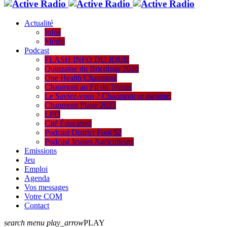
Actualité
Infos
Météo
Podcast
FLASH INFO DU JOUR
Quinzaine du Bricolage 2026
One Health Chaumont
Chaumont au Fil du Temps
Le Saviez-vous ? Chaumont se raconte.
Chaumont Plage 2025
LPO
Cité Éducative
Podcast District Foot 52
Podcast Jeunes Agriculteurs
Emissions
Jeu
Emploi
Agenda
Vos messages
Votre COM
Contact
search
menu
play_arrow
PLAY