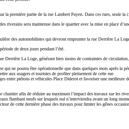
sur la première partie de la rue Lambert Payen. Dans ces rues, seule la ci
 des riverains sera maintenue dans le quartier avec la mise en place d’une
ère des automobilistes qui devront emprunter la rue Derrière La Loge (g
période de deux jours pendant l’été.
ue Derrière La Loge, générant bien moins de contraintes de circulation, i
 qui ne pourra être opérationnelle que dans quelques mois après la pério
ttre aux usagers et touristes de profiter pleinement de cette rue
ages entre piétons et véhicules Place Diderot et favoriser une meilleure
ce chantier afin de réduire au maximum l’impact des travaux sur les river
réseaux flambant neufs sur lesquels nul n’interviendra avant un long mom
eur de cette dernière phase des travaux pour limiter les gênes occasion