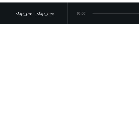
skip_previous
skip_next
00:00