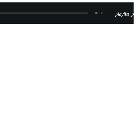
00:00
playlist_pl