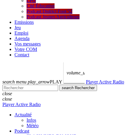
LPO
Cité Éducative
Podcast District Foot 52
Podcast Jeunes Agriculteurs
Emissions
Jeu
Emploi
Agenda
Vos messages
Votre COM
Contact
volume_up
search
menu
play_arrow
PLAY
Player Active Radio
search
Rechercher
close
close
Player Active Radio
Actualité
Infos
Météo
Podcast