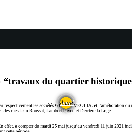
– “travaux du quartier historiqu
email
share
r respectivement les sociétés GRDF et VEOLIA, et l’amélioration du ré
tives des rues Jean Roussat, Lambert Payen et Derrière la Loge.
En effet, à compter du mardi 25 mai jusqu’au vendredi 11 juin 2021 in
ant cette période.