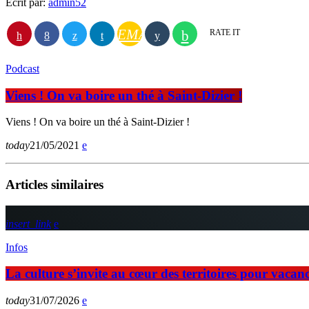
Écrit par:
admin52
EMAIL
RATE IT
Podcast
Viens ! On va boire un thé à Saint-Dizier !
Viens ! On va boire un thé à Saint-Dizier !
today
21/05/2021
Articles similaires
insert_link
Infos
La culture s’invite au cœur des territoires pour vaca
today
31/07/2026