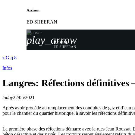
Azizam
ED SHEERAN
play_arrow
Azizam
ED SHEERAN
Infos
Langres: Réfections définitives 
today
22/05/2021
Après avoir procédé au remplacement des conduites de gaz et d’eau pa
pour le chantier du quartier historique, à savoir les réfections défini
La première phase des réfections démarre avec la rues Jean Roussat. 
béton désactive et des pavés. Les trottoirs seront également refaits dur