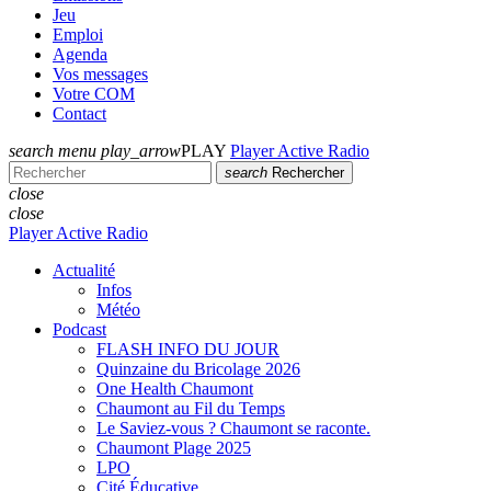
Jeu
Emploi
Agenda
Vos messages
Votre COM
Contact
search
menu
play_arrow
PLAY
Player Active Radio
search
Rechercher
close
close
Player Active Radio
Actualité
Infos
Météo
Podcast
FLASH INFO DU JOUR
Quinzaine du Bricolage 2026
One Health Chaumont
Chaumont au Fil du Temps
Le Saviez-vous ? Chaumont se raconte.
Chaumont Plage 2025
LPO
Cité Éducative