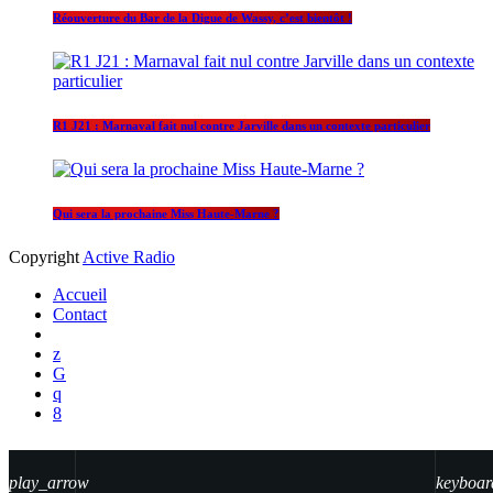
Réouverture du Bar de la Digue de Wassy, c’est bientôt !
R1 J21 : Marnaval fait nul contre Jarville dans un contexte particulier
Qui sera la prochaine Miss Haute-Marne ?
Copyright
Active Radio
Accueil
Contact
play_arrow
keyboar