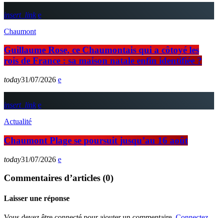
insert_link
Chaumont
Guillaume Rose, ce Chaumontais qui a côtoyé les
rois de France : sa maison natale enfin identifiée ?
today
31/07/2026
insert_link
Actualité
Chaumont Plage se poursuit jusqu’au 16 août
today
31/07/2026
Commentaires d’articles (0)
Laisser une réponse
Vous devez être connecté pour ajouter un commentaire.
Connectez-