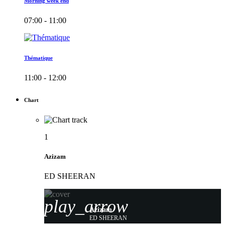
Morning week end
07:00 - 11:00
Thématique
11:00 - 12:00
Chart
1
Azizam
ED SHEERAN
play_arrow
Azizam
ED SHEERAN