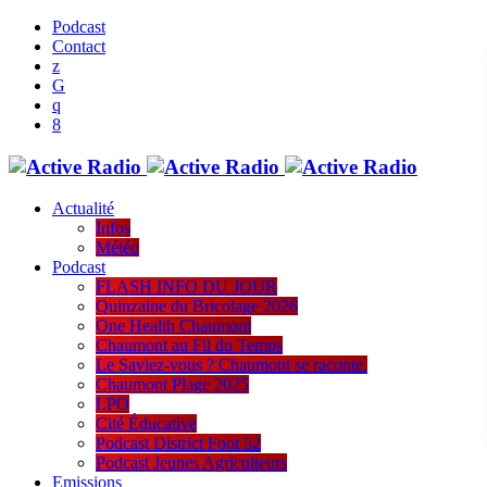
Podcast
Contact
Actualité
Infos
Météo
Podcast
FLASH INFO DU JOUR
Quinzaine du Bricolage 2026
One Health Chaumont
Chaumont au Fil du Temps
Le Saviez-vous ? Chaumont se raconte.
Chaumont Plage 2025
LPO
Cité Éducative
Podcast District Foot 52
Podcast Jeunes Agriculteurs
Emissions