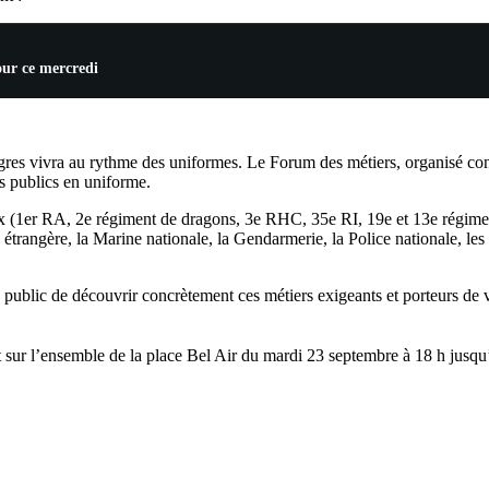
our ce mercredi
gres vivra au rythme des uniformes. Le Forum des métiers, organisé con
es publics en uniforme.
ieux (1er RA, 2e régiment de dragons, 3e RHC, 35e RI, 19e et 13e ré
trangère, la Marine nationale, la Gendarmerie, la Police nationale, le
 public de découvrir concrètement ces métiers exigeants et porteurs d
rdit sur l’ensemble de la place Bel Air du mardi 23 septembre à 18 h jus