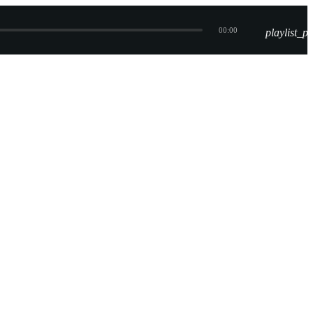
00:00
playlist_pl