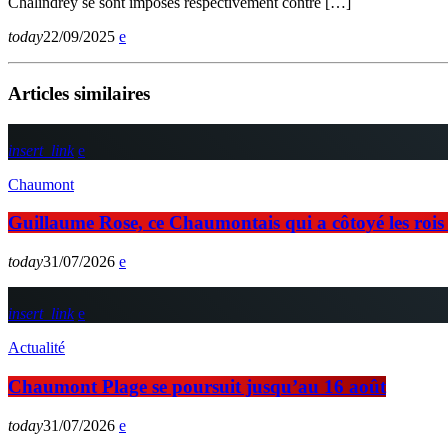
Chalindrey se sont imposés respectivement contre […]
today
22/09/2025
Articles similaires
insert_link
Chaumont
Guillaume Rose, ce Chaumontais qui a côtoyé les rois d
today
31/07/2026
insert_link
Actualité
Chaumont Plage se poursuit jusqu’au 16 août
today
31/07/2026