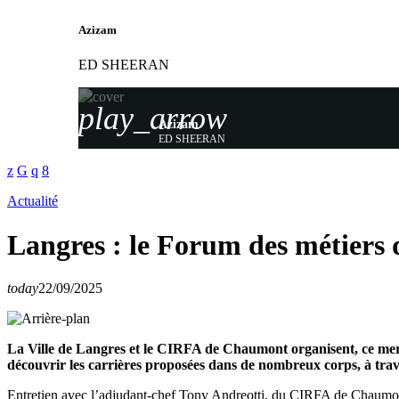
Azizam
ED SHEERAN
play_arrow
Azizam
ED SHEERAN
Actualité
Langres : le Forum des métiers d
today
22/09/2025
La Ville de Langres et le CIRFA de Chaumont organisent, ce me
découvrir les carrières proposées dans de nombreux corps, à trave
Entretien avec l’adjudant-chef Tony Andreotti, du CIRFA de Chaumon