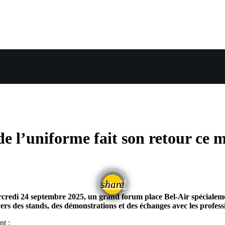
e l’uniforme fait son retour ce 
email
share
rcredi 24 septembre 2025
, un grand forum place Bel-Air spécialeme
rs des stands, des démonstrations et des échanges avec les profess
t :