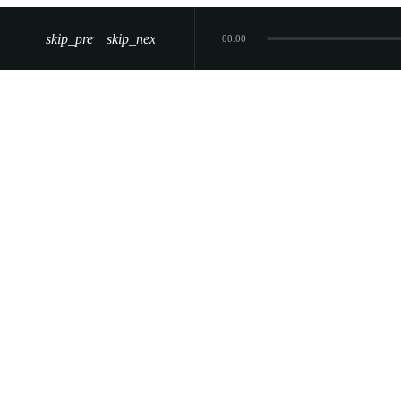
skip_previous
skip_next
00:00