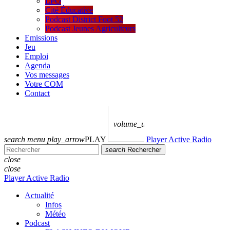
LPO
Cité Éducative
Podcast District Foot 52
Podcast Jeunes Agriculteurs
Emissions
Jeu
Emploi
Agenda
Vos messages
Votre COM
Contact
volume_up
search
menu
play_arrow
PLAY
Player Active Radio
search
Rechercher
close
close
Player Active Radio
Actualité
Infos
Météo
Podcast