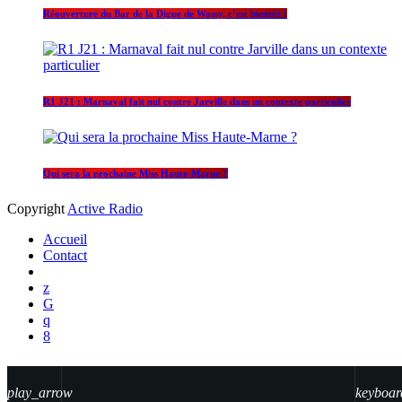
Réouverture du Bar de la Digue de Wassy, c’est bientôt !
R1 J21 : Marnaval fait nul contre Jarville dans un contexte particulier
Qui sera la prochaine Miss Haute-Marne ?
Copyright
Active Radio
Accueil
Contact
play_arrow
keyboar