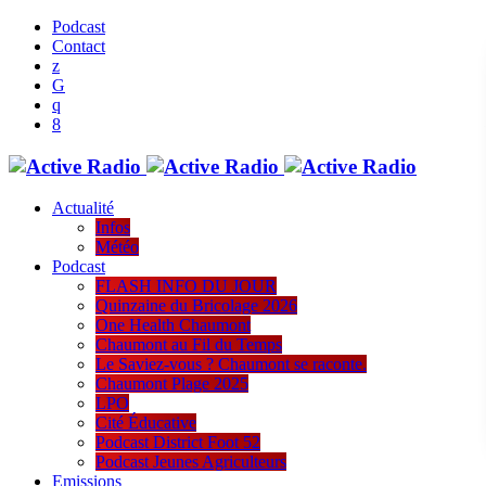
Podcast
Contact
Actualité
Infos
Météo
Podcast
FLASH INFO DU JOUR
Quinzaine du Bricolage 2026
One Health Chaumont
Chaumont au Fil du Temps
Le Saviez-vous ? Chaumont se raconte.
Chaumont Plage 2025
LPO
Cité Éducative
Podcast District Foot 52
Podcast Jeunes Agriculteurs
Emissions