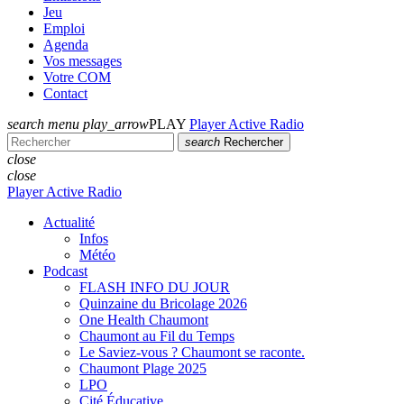
Jeu
Emploi
Agenda
Vos messages
Votre COM
Contact
search
menu
play_arrow
PLAY
Player Active Radio
search
Rechercher
close
close
Player Active Radio
Actualité
Infos
Météo
Podcast
FLASH INFO DU JOUR
Quinzaine du Bricolage 2026
One Health Chaumont
Chaumont au Fil du Temps
Le Saviez-vous ? Chaumont se raconte.
Chaumont Plage 2025
LPO
Cité Éducative