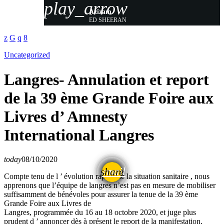
play_arrow
Azizam
ED SHEERAN
Uncategorized
Langres- Annulation et report
de la 39 ème Grande Foire aux
Livres d’ Amnesty
International Langres
today
08/10/2020
email
share
Compte tenu de l ’ évolution rapide de la situation sanitaire , nous
apprenons que l’équipe de langres n’est pas en mesure de mobiliser
suffisamment de bénévoles pour assurer la tenue de la 39 ème
Grande Foire aux Livres de
Langres, programmée du 16 au 18 octobre 2020, et juge plus
prudent d ’ annoncer dès à présent le report de la manifestation.