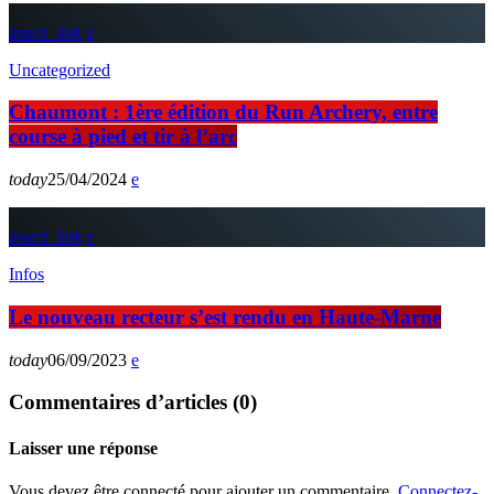
insert_link
Uncategorized
Chaumont : 1ère édition du Run Archery, entre
course à pied et tir à l’arc
today
25/04/2024
insert_link
Infos
Le nouveau recteur s’est rendu en Haute-Marne
today
06/09/2023
Commentaires d’articles (0)
Laisser une réponse
Vous devez être connecté pour ajouter un commentaire.
Connectez-