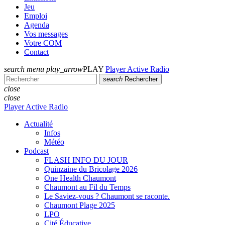
Jeu
Emploi
Agenda
Vos messages
Votre COM
Contact
search
menu
play_arrow
PLAY
Player Active Radio
search
Rechercher
close
close
Player Active Radio
Actualité
Infos
Météo
Podcast
FLASH INFO DU JOUR
Quinzaine du Bricolage 2026
One Health Chaumont
Chaumont au Fil du Temps
Le Saviez-vous ? Chaumont se raconte.
Chaumont Plage 2025
LPO
Cité Éducative