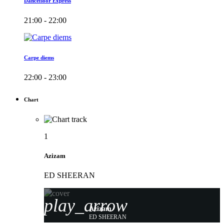
Dancefloor Express
21:00 - 22:00
Carpe diems
22:00 - 23:00
Chart
1
Azizam
ED SHEERAN
play_arrow
Azizam
ED SHEERAN