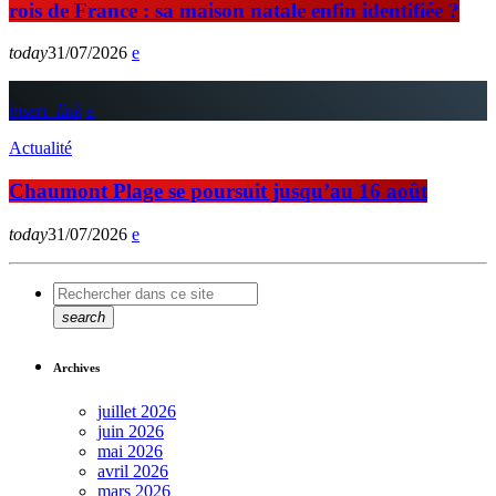
rois de France : sa maison natale enfin identifiée ?
today
31/07/2026
insert_link
Actualité
Chaumont Plage se poursuit jusqu’au 16 août
today
31/07/2026
search
Archives
juillet 2026
juin 2026
mai 2026
avril 2026
mars 2026