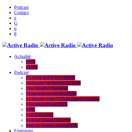
Podcast
Contact
Actualité
Infos
Météo
Podcast
FLASH INFO DU JOUR
Quinzaine du Bricolage 2026
One Health Chaumont
Chaumont au Fil du Temps
Le Saviez-vous ? Chaumont se raconte.
Chaumont Plage 2025
LPO
Cité Éducative
Podcast District Foot 52
Podcast Jeunes Agriculteurs
Emissions