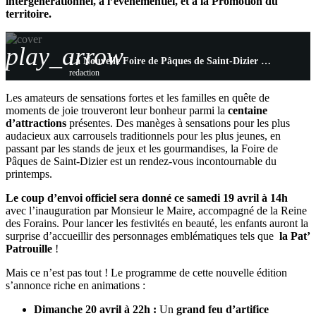
intergénérationnel, à l’événementiel, et à la Promotion du
territoire.
play_arrow
La Nouvelle Foire de Pâques de Saint-Dizier Démarre ce Samedi 19 Avril !
redaction
Les amateurs de sensations fortes et les familles en quête de
moments de joie trouveront leur bonheur parmi la
centaine
d’attractions
présentes. Des manèges à sensations pour les plus
audacieux aux carrousels traditionnels pour les plus jeunes, en
passant par les stands de jeux et les gourmandises, la Foire de
Pâques de Saint-Dizier est un rendez-vous incontournable du
printemps.
Le coup d’envoi officiel sera donné ce samedi 19 avril à 14h
avec l’inauguration par Monsieur le Maire, accompagné de la Reine
des Forains. Pour lancer les festivités en beauté, les enfants auront la
surprise d’accueillir des personnages emblématiques tels que
la Pat’
Patrouille
!
Mais ce n’est pas tout ! Le programme de cette nouvelle édition
s’annonce riche en animations :
Dimanche 20 avril à 22h :
Un
grand feu d’artifice