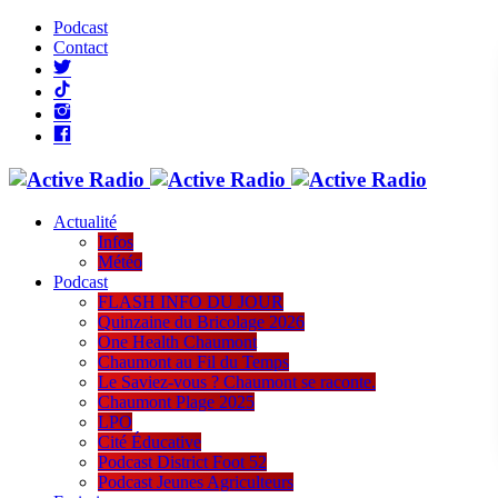
Podcast
Contact
Actualité
Infos
Météo
Podcast
FLASH INFO DU JOUR
Quinzaine du Bricolage 2026
One Health Chaumont
Chaumont au Fil du Temps
Le Saviez-vous ? Chaumont se raconte.
Chaumont Plage 2025
LPO
Cité Éducative
Podcast District Foot 52
Podcast Jeunes Agriculteurs