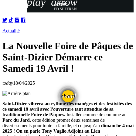
play_arrow
Azizam
ED SHEERAN
Actualité
La Nouvelle Foire de Pâques de
Saint-Dizier Démarre ce
Samedi 19 Avril !
today
18/04/2025
email
share
Saint-Dizier vibrera au rythme des manèges et des festivités dès
ce samedi 19 avril avec l’ouverture tant attendue de sa
traditionnelle Foire de Pâques.
Installée comme de coutume au
Parc du Jard
, cette édition promet deux semaines de
divertissements pour toute la famille, et ce jusqu’au
dimanche 4 mai
2025 ! On en parle Tony Vaglio Adjoint au Lien