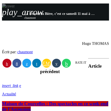
play_arrow
La Fête de la Bière, c’est ce samedi 11 mai à Chaumont !
chaumont
Hugo THOMAS
Écrit par:
chaumont
EMAIL
RATE IT
Article
précédent
insert_link
Actualité
Maison de Courcelles : Des spectacles en ce week-end
de l’Ascension