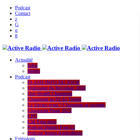
Podcast
Contact
Actualité
Infos
Météo
Podcast
FLASH INFO DU JOUR
Quinzaine du Bricolage 2026
One Health Chaumont
Chaumont au Fil du Temps
Le Saviez-vous ? Chaumont se raconte.
Chaumont Plage 2025
LPO
Cité Éducative
Podcast District Foot 52
Podcast Jeunes Agriculteurs
Emissions