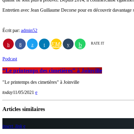
Entretien avec Jean Guillaume Decorse pour en découvrir davantage su
Écrit par:
admin52
EMAIL
RATE IT
Podcast
“Le printemps des cimetières” à Joinville
"Le printemps des cimetières" à Joinville
today
11/05/2021
Articles similaires
insert_link