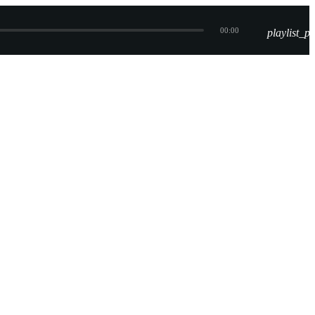
00:00
playlist_pl