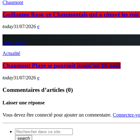
Chaumont
Guillaume Rose, ce Chaumontais qui a côtoyé les rois d
today
31/07/2026
insert_link
Actualité
Chaumont Plage se poursuit jusqu’au 16 août
today
31/07/2026
Commentaires d’articles (0)
Laisser une réponse
Vous devez être connecté pour ajouter un commentaire.
Connectez-vo
search