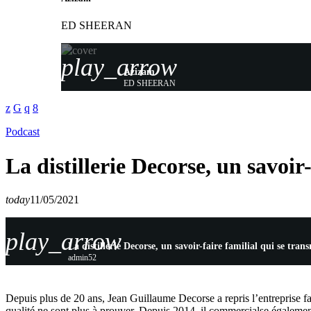
ED SHEERAN
play_arrow
Azizam
ED SHEERAN
Podcast
La distillerie Decorse, un savoir
today
11/05/2021
play_arrow
La distillerie Decorse, un savoir-faire familial qui se tra
admin52
Depuis plus de 20 ans, Jean Guillaume Decorse a repris l’entreprise fami
qualité ne sont plus à prouver. Depuis 2014, il commercialse également