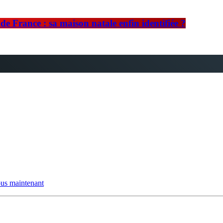
e France : sa maison natale enfin identifiée ?
us maintenant