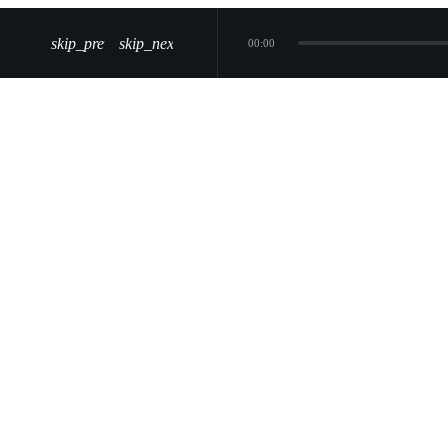
skip_previous
skip_next
00:00