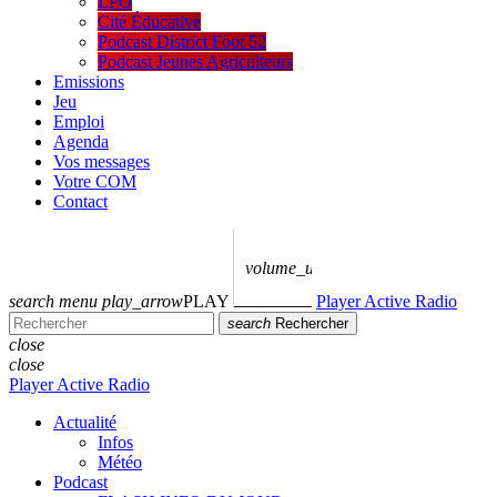
LPO
Cité Éducative
Podcast District Foot 52
Podcast Jeunes Agriculteurs
Emissions
Jeu
Emploi
Agenda
Vos messages
Votre COM
Contact
volume_up
search
menu
play_arrow
PLAY
Player Active Radio
search
Rechercher
close
close
Player Active Radio
Actualité
Infos
Météo
Podcast