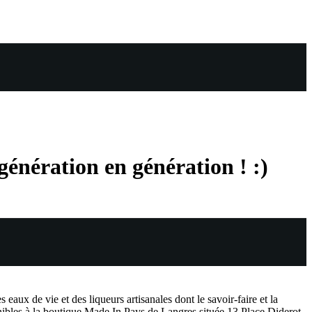
 génération en génération ! :)
eaux de vie et des liqueurs artisanales dont le savoir-faire et la
onibles à la boutique Made In Pays de Langres située 13 Place Diderot.