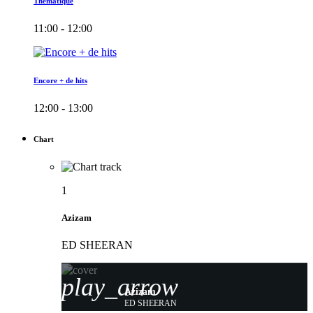
Thématique
11:00 - 12:00
Encore + de hits
12:00 - 13:00
Chart
1
Azizam
ED SHEERAN
play_arrow
Azizam
ED SHEERAN