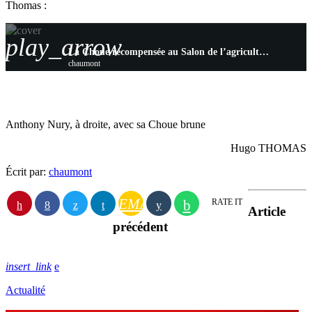
Thomas :
play_arrow
La Choue récompensée au Salon de l’agriculture, retour sur cette édition
chaumont
Anthony Nury, à droite, avec sa Choue brune
Hugo THOMAS
Écrit par:
chaumont
EMAIL
RATE IT
Article
précédent
insert_link
Actualité