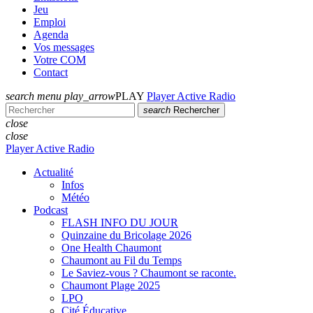
Jeu
Emploi
Agenda
Vos messages
Votre COM
Contact
search
menu
play_arrow
PLAY
Player Active Radio
search
Rechercher
close
close
Player Active Radio
Actualité
Infos
Météo
Podcast
FLASH INFO DU JOUR
Quinzaine du Bricolage 2026
One Health Chaumont
Chaumont au Fil du Temps
Le Saviez-vous ? Chaumont se raconte.
Chaumont Plage 2025
LPO
Cité Éducative