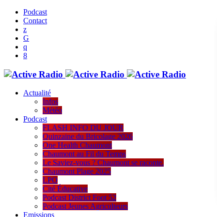
Podcast
Contact
Actualité
Infos
Météo
Podcast
FLASH INFO DU JOUR
Quinzaine du Bricolage 2026
One Health Chaumont
Chaumont au Fil du Temps
Le Saviez-vous ? Chaumont se raconte.
Chaumont Plage 2025
LPO
Cité Éducative
Podcast District Foot 52
Podcast Jeunes Agriculteurs
Emissions