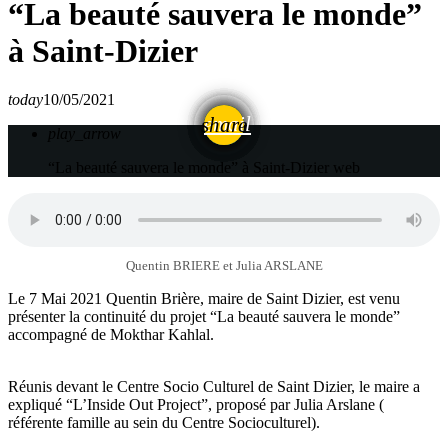
“La beauté sauvera le monde”
à Saint-Dizier
today
10/05/2021
email
share
play_arrow
“La beauté sauvera le monde” à Saint-Dizier
web
Quentin BRIERE et Julia ARSLANE
Le 7 Mai 2021 Quentin Brière, maire de Saint Dizier, est venu
présenter la continuité du projet “La beauté sauvera le monde”
accompagné de Mokthar Kahlal.
Réunis devant le Centre Socio Culturel de Saint Dizier, le maire a
expliqué “L’Inside Out Project”, proposé par Julia Arslane (
référente famille au sein du Centre Socioculturel).