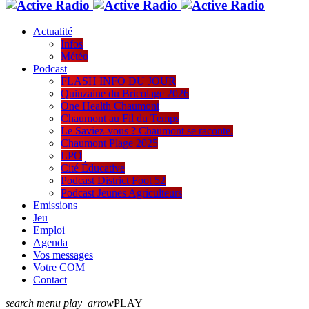
Actualité
Infos
Météo
Podcast
FLASH INFO DU JOUR
Quinzaine du Bricolage 2026
One Health Chaumont
Chaumont au Fil du Temps
Le Saviez-vous ? Chaumont se raconte.
Chaumont Plage 2025
LPO
Cité Éducative
Podcast District Foot 52
Podcast Jeunes Agriculteurs
Emissions
Jeu
Emploi
Agenda
Vos messages
Votre COM
Contact
search
menu
play_arrow
PLAY