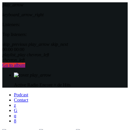
play_arrow
keyboard_arrow_right
Listeners:
Top listeners:
skip_previous
play_arrow
skip_next
00:00
00:00
playlist_play
chevron_left
chevron_left
Go to album
play_arrow
Active Radio
Encore + de Hits
Podcast
Contact