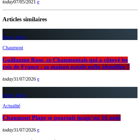
today
07/05/2021
Articles similaires
insert_link
Chaumont
Guillaume Rose, ce Chaumontais qui a côtoyé les
rois de France : sa maison natale enfin identifiée ?
today
31/07/2026
insert_link
Actualité
Chaumont Plage se poursuit jusqu’au 16 août
today
31/07/2026