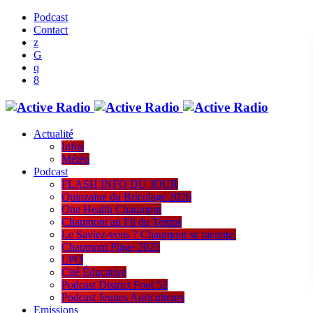
Podcast
Contact
Actualité
Infos
Météo
Podcast
FLASH INFO DU JOUR
Quinzaine du Bricolage 2026
One Health Chaumont
Chaumont au Fil du Temps
Le Saviez-vous ? Chaumont se raconte.
Chaumont Plage 2025
LPO
Cité Éducative
Podcast District Foot 52
Podcast Jeunes Agriculteurs
Emissions