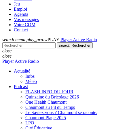
Jeu
Emploi
Agenda
Vos messages
Votre COM
Contact
search
menu
play_arrow
PLAY
Player Active Radio
search
Rechercher
close
close
Player Active Radio
Actualité
Infos
Météo
Podcast
FLASH INFO DU JOUR
Quinzaine du Bricolage 2026
One Health Chaumont
Chaumont au Fil du Temps
Le Saviez-vous ? Chaumont se raconte.
Chaumont Plage 2025
LPO
Cité Éducative