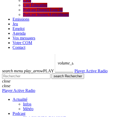
LPO
Cité Éducative
Podcast District Foot 52
Podcast Jeunes Agriculteurs
Emissions
Jeu
Emploi
Agenda
Vos messages
Votre COM
Contact
volume_up
search
menu
play_arrow
PLAY
Player Active Radio
search
Rechercher
close
close
Player Active Radio
Actualité
Infos
Météo
Podcast