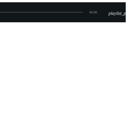
00:00
playlist_pl