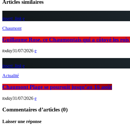
Articles similaires
insert_link
Chaumont
Guillaume Rose, ce Chaumontais qui a côtoyé les rois d
today
31/07/2026
insert_link
Actualité
Chaumont Plage se poursuit jusqu’au 16 août
today
31/07/2026
Commentaires d’articles (0)
Laisser une réponse