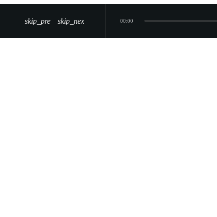
skip_previous
skip_next
00:00