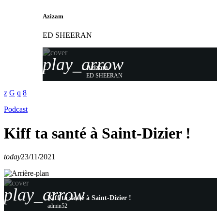
Azizam
ED SHEERAN
play_arrow
Azizam
ED SHEERAN
Podcast
Kiff ta santé à Saint-Dizier !
today
23/11/2021
play_arrow
Kiff ta santé à Saint-Dizier !
admin52