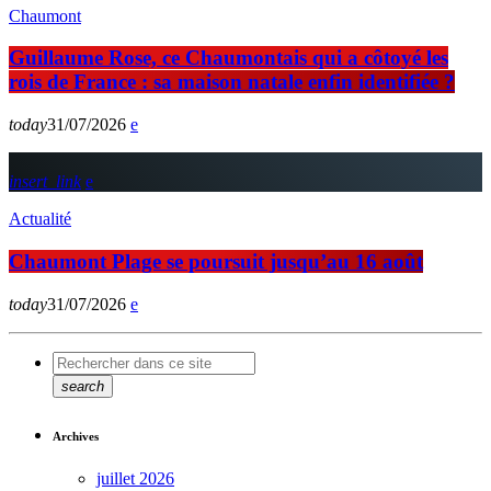
Chaumont
Guillaume Rose, ce Chaumontais qui a côtoyé les
rois de France : sa maison natale enfin identifiée ?
today
31/07/2026
insert_link
Actualité
Chaumont Plage se poursuit jusqu’au 16 août
today
31/07/2026
search
Archives
juillet 2026