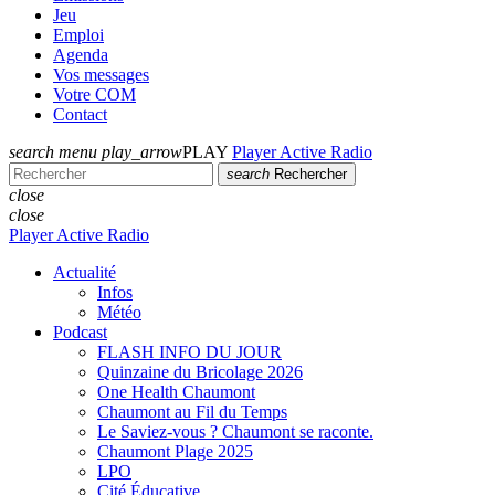
Jeu
Emploi
Agenda
Vos messages
Votre COM
Contact
search
menu
play_arrow
PLAY
Player Active Radio
search
Rechercher
close
close
Player Active Radio
Actualité
Infos
Météo
Podcast
FLASH INFO DU JOUR
Quinzaine du Bricolage 2026
One Health Chaumont
Chaumont au Fil du Temps
Le Saviez-vous ? Chaumont se raconte.
Chaumont Plage 2025
LPO
Cité Éducative