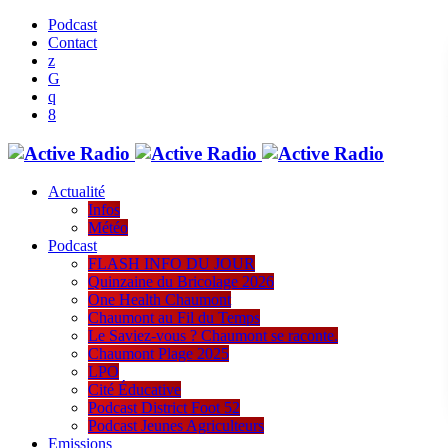
Podcast
Contact
Actualité
Infos
Météo
Podcast
FLASH INFO DU JOUR
Quinzaine du Bricolage 2026
One Health Chaumont
Chaumont au Fil du Temps
Le Saviez-vous ? Chaumont se raconte.
Chaumont Plage 2025
LPO
Cité Éducative
Podcast District Foot 52
Podcast Jeunes Agriculteurs
Emissions