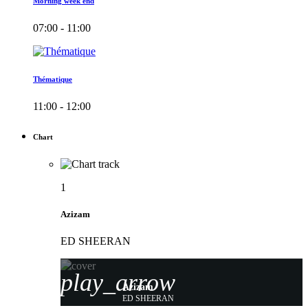
Morning week end
07:00 - 11:00
Thématique
11:00 - 12:00
Chart
1
Azizam
ED SHEERAN
play_arrow
Azizam
ED SHEERAN