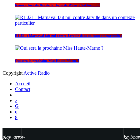
Réouverture du Bar de la Digue de Wassy, c’est bientôt !
R1 J21 : Marnaval fait nul contre Jarville dans un contexte particulier
Qui sera la prochaine Miss Haute-Marne ?
Copyright
Active Radio
Accueil
Contact
play_arrow
keyboar