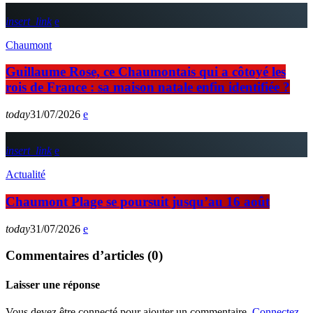
insert_link
Chaumont
Guillaume Rose, ce Chaumontais qui a côtoyé les
rois de France : sa maison natale enfin identifiée ?
today
31/07/2026
insert_link
Actualité
Chaumont Plage se poursuit jusqu’au 16 août
today
31/07/2026
Commentaires d’articles (0)
Laisser une réponse
Vous devez être connecté pour ajouter un commentaire.
Connectez-