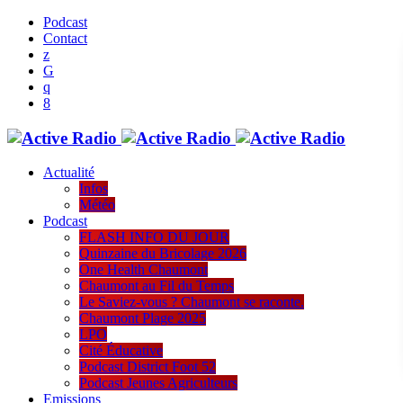
Podcast
Contact
Actualité
Infos
Météo
Podcast
FLASH INFO DU JOUR
Quinzaine du Bricolage 2026
One Health Chaumont
Chaumont au Fil du Temps
Le Saviez-vous ? Chaumont se raconte.
Chaumont Plage 2025
LPO
Cité Éducative
Podcast District Foot 52
Podcast Jeunes Agriculteurs
Emissions