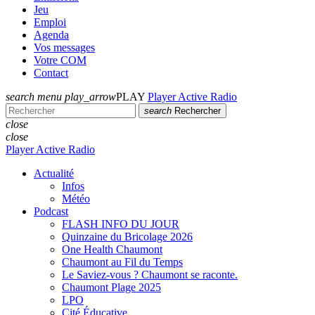
Jeu
Emploi
Agenda
Vos messages
Votre COM
Contact
search
menu
play_arrow
PLAY
Player Active Radio
search
Rechercher
close
close
Player Active Radio
Actualité
Infos
Météo
Podcast
FLASH INFO DU JOUR
Quinzaine du Bricolage 2026
One Health Chaumont
Chaumont au Fil du Temps
Le Saviez-vous ? Chaumont se raconte.
Chaumont Plage 2025
LPO
Cité Éducative