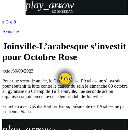
play_arrow
Azizam
ED SHEERAN
Actualité
Joinville-L’arabesque s’investit
pour Octobre Rose
today
30/09/2023
email
share
Pour une seconde année, le Club de danse l’Arabesque s’investit
pour soutenir la lutte contre le cancer du sein le dimanche 08 octobre
au gymnase du Champ de Tir à Joinville, une seconde action
organisé conjointement avec le tennis club de Joinville.
Entretien avec Cécilia Barbier-Brion, présidente de l’Arabesque par
Lucienne Stalla
play_arrow