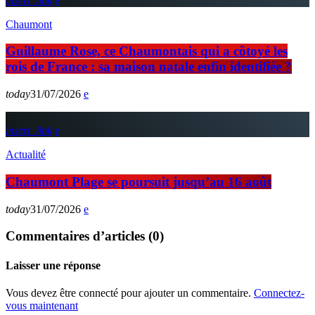
insert_link
Chaumont
Guillaume Rose, ce Chaumontais qui a côtoyé les
rois de France : sa maison natale enfin identifiée ?
today
31/07/2026
insert_link
Actualité
Chaumont Plage se poursuit jusqu’au 16 août
today
31/07/2026
Commentaires d’articles (0)
Laisser une réponse
Vous devez être connecté pour ajouter un commentaire.
Connectez-
vous maintenant