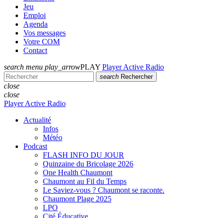
Jeu
Emploi
Agenda
Vos messages
Votre COM
Contact
search
menu
play_arrow
PLAY
Player Active Radio
search
Rechercher
close
close
Player Active Radio
Actualité
Infos
Météo
Podcast
FLASH INFO DU JOUR
Quinzaine du Bricolage 2026
One Health Chaumont
Chaumont au Fil du Temps
Le Saviez-vous ? Chaumont se raconte.
Chaumont Plage 2025
LPO
Cité Éducative