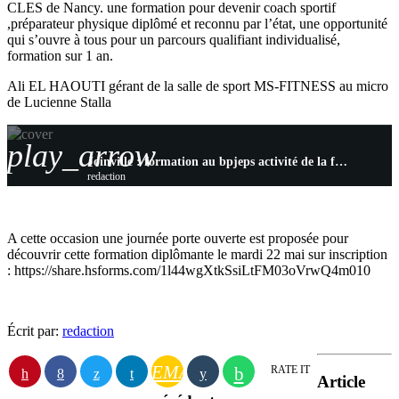
CLES de Nancy. une formation pour devenir coach sportif
,préparateur physique diplômé et reconnu par l’état, une opportunité
qui s’ouvre à tous pour un parcours qualifiant individualisé,
formation sur 1 an.
Ali EL HAOUTI gérant de la salle de sport MS-FITNESS au micro
de Lucienne Stalla
play_arrow
Joinville : formation au bpjeps activité de la forme, c’est possible avec le Club MS-Fitness !
redaction
A cette occasion une journée porte ouverte est proposée pour
découvrir cette formation diplômante le mardi 22 mai sur inscription
: https://share.hsforms.com/1l44wgXtkSsiLtFM03oVrwQ4m010
Écrit par:
redaction
EMAIL
RATE IT
Article