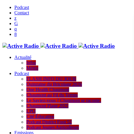
Podcast
Contact
Actualité
Infos
Météo
Podcast
FLASH INFO DU JOUR
Quinzaine du Bricolage 2026
One Health Chaumont
Chaumont au Fil du Temps
Le Saviez-vous ? Chaumont se raconte.
Chaumont Plage 2025
LPO
Cité Éducative
Podcast District Foot 52
Podcast Jeunes Agriculteurs
Emissions