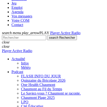
Jeu
Emploi
Agenda
Vos messages
Votre COM
Contact
search
menu
play_arrow
PLAY
Player Active Radio
search
Rechercher
close
close
Player Active Radio
Actualité
Infos
Météo
Podcast
FLASH INFO DU JOUR
Quinzaine du Bricolage 2026
One Health Chaumont
Chaumont au Fil du Temps
Le Saviez-vous ? Chaumont se raconte.
Chaumont Plage 2025
LPO
Cité Éducative