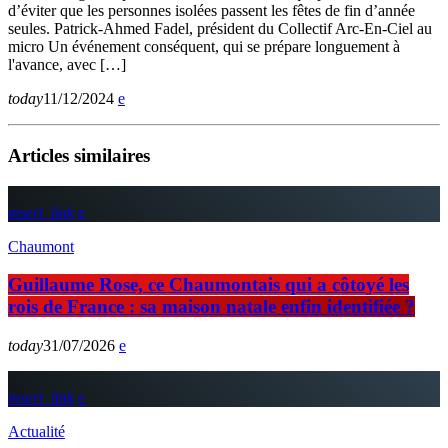
d’éviter que les personnes isolées passent les fêtes de fin d’année
seules. Patrick-Ahmed Fadel, président du Collectif Arc-En-Ciel au
micro Un événement conséquent, qui se prépare longuement à
l'avance, avec […]
today
11/12/2024
Articles similaires
insert_link
Chaumont
Guillaume Rose, ce Chaumontais qui a côtoyé les
rois de France : sa maison natale enfin identifiée ?
today
31/07/2026
insert_link
Actualité