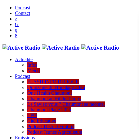
Podcast
Contact
Actualité
Infos
Météo
Podcast
FLASH INFO DU JOUR
Quinzaine du Bricolage 2026
One Health Chaumont
Chaumont au Fil du Temps
Le Saviez-vous ? Chaumont se raconte.
Chaumont Plage 2025
LPO
Cité Éducative
Podcast District Foot 52
Podcast Jeunes Agriculteurs
Emissions