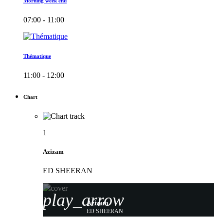
Morning week end
07:00 - 11:00
Thématique
11:00 - 12:00
Chart
1
Azizam
ED SHEERAN
play_arrow
Azizam
ED SHEERAN