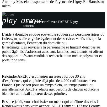
Anthony Masselot, responsable de l’agence de Ligny-En-Barrois au
micro
play_arrow
“Je dis je recrute” avec l’APEF Ligny
redaction
L’aide à domicile évoque souvent le soutien aux personnes âgées ou
isolées, mais elle englobe également des services variés tels que la
garde d’enfants, l’entretien du domicile ou
le jardinage. Les services à la personne ne se limitent donc pas au
public âgé : ils s’adressent aussi aux familles, aux aidants, et offrent
des opportunités aux candidats recherchant un métier polyvalent et
porteur de sens.
Rejoindre APEF, c’est intégrer un réseau fort de 30 ans
d’expérience, qui emploie déjà plus de 4 200 collaborateurs en
France. Que ce soit pour un temps plein, un temps partiel, ou
une alternance, APEF s’adapte aux besoins de chacun et place le
bien-être au travail au cœur de ses priorités.
Et si, ce jeudi, vous choisissiez un métier qui améliore des vies ?
Rendez-vous dans votre agence APEF Ligny au 137 rue Leroux,