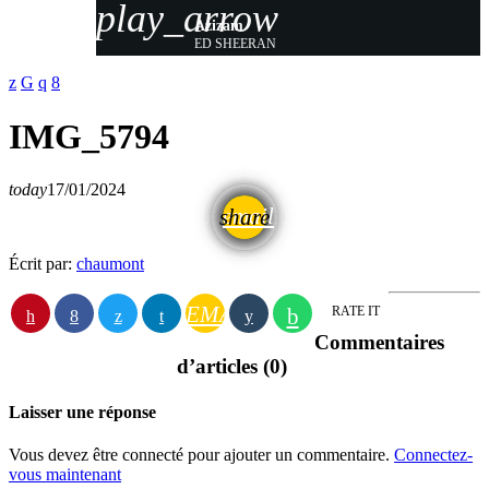
play_arrow
Azizam
ED SHEERAN
IMG_5794
today
17/01/2024
email
share
Écrit par:
chaumont
EMAIL
RATE IT
Commentaires
d’articles (0)
Laisser une réponse
Vous devez être connecté pour ajouter un commentaire.
Connectez-
vous maintenant