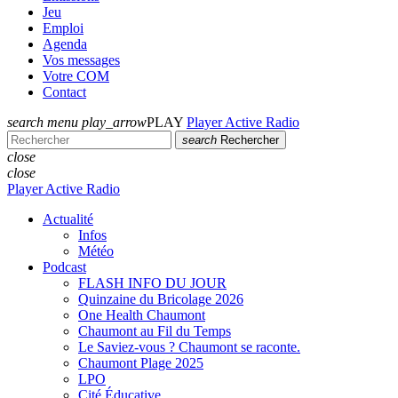
Jeu
Emploi
Agenda
Vos messages
Votre COM
Contact
search
menu
play_arrow
PLAY
Player Active Radio
search
Rechercher
close
close
Player Active Radio
Actualité
Infos
Météo
Podcast
FLASH INFO DU JOUR
Quinzaine du Bricolage 2026
One Health Chaumont
Chaumont au Fil du Temps
Le Saviez-vous ? Chaumont se raconte.
Chaumont Plage 2025
LPO
Cité Éducative