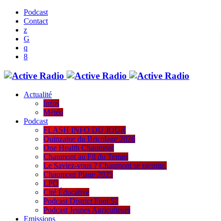
Podcast
Contact
Actualité
Infos
Météo
Podcast
FLASH INFO DU JOUR
Quinzaine du Bricolage 2026
One Health Chaumont
Chaumont au Fil du Temps
Le Saviez-vous ? Chaumont se raconte.
Chaumont Plage 2025
LPO
Cité Éducative
Podcast District Foot 52
Podcast Jeunes Agriculteurs
Emissions