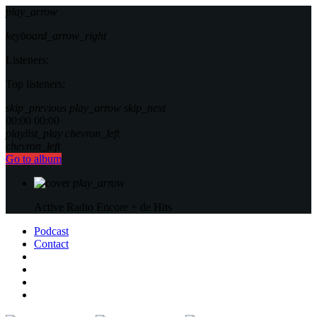
play_arrow
keyboard_arrow_right
Listeners:
Top listeners:
skip_previous
play_arrow
skip_next
00:00
00:00
playlist_play
chevron_left
chevron_left
Go to album
play_arrow
Active Radio
Encore + de Hits
Podcast
Contact