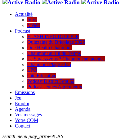
Actualité
Infos
Météo
Podcast
FLASH INFO DU JOUR
Quinzaine du Bricolage 2026
One Health Chaumont
Chaumont au Fil du Temps
Le Saviez-vous ? Chaumont se raconte.
Chaumont Plage 2025
LPO
Cité Éducative
Podcast District Foot 52
Podcast Jeunes Agriculteurs
Emissions
Jeu
Emploi
Agenda
Vos messages
Votre COM
Contact
search
menu
play_arrow
PLAY