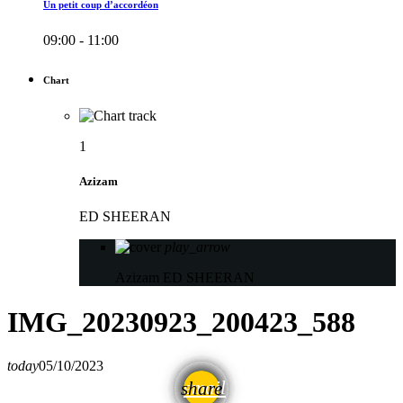
Un petit coup d’accordéon
09:00 - 11:00
Chart
1
Azizam
ED SHEERAN
play_arrow
Azizam
ED SHEERAN
IMG_20230923_200423_588
today
05/10/2023
email
share