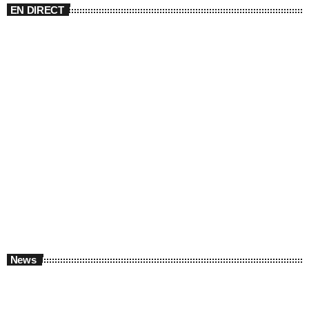
EN DIRECT
En direct
Encore + de hits
00:00 - 07:00
News