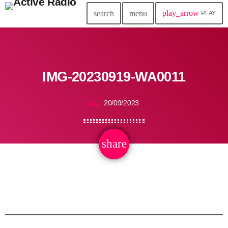
play_arrow
search
menu
PLAY
IMG-20230919-WA0011
20/09/2023
today
share
email