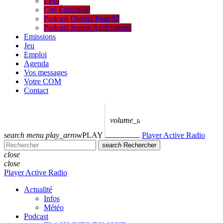
LPO
Cité Éducative
Podcast District Foot 52
Podcast Jeunes Agriculteurs
Emissions
Jeu
Emploi
Agenda
Vos messages
Votre COM
Contact
volume_up
search
menu
play_arrow
PLAY
Player Active Radio
search
Rechercher
close
close
Player Active Radio
Actualité
Infos
Météo
Podcast