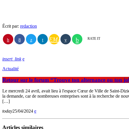
Écrit par:
redaction
EMAIL
RATE IT
insert_link
Actualité
Retour sur le forum “Trouve ton alternance ou ton jo
Le mercredi 24 avril, avait lieu à l'espace Cœur de Ville de Saint-Dizie
la demande, car de nombreuses entreprises sont à la recherche de nouve
[…]
today
25/04/2024
Articles similaires