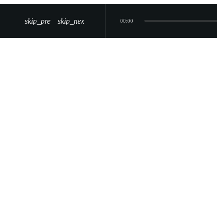
skip_previous
skip_next
00:00