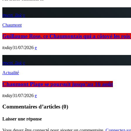
insert_link
Chaumont
Guillaume Rose, ce Chaumontais qui a côtoyé les rois d
today
31/07/2026
insert_link
Actualité
Chaumont Plage se poursuit jusqu’au 16 août
today
31/07/2026
Commentaires d’articles (0)
Laisser une réponse
Vous devez être connecté pour ajouter un commentaire.
Connectez-vo