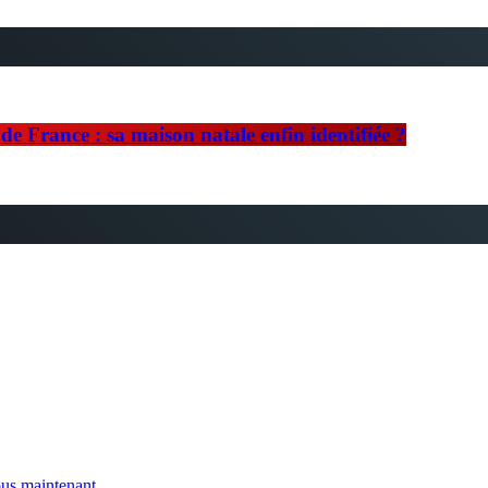
e France : sa maison natale enfin identifiée ?
us maintenant