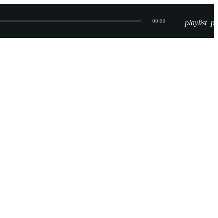
00:00
playlist_pl