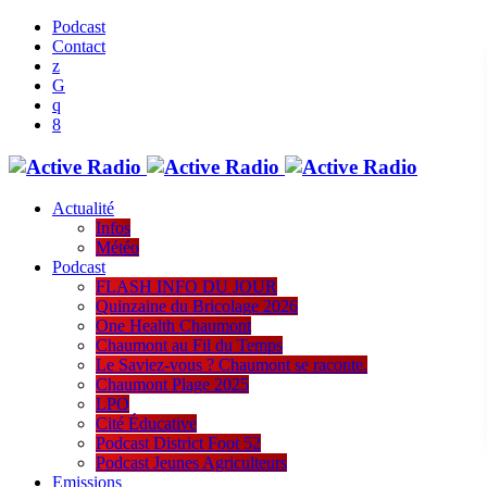
Podcast
Contact
Actualité
Infos
Météo
Podcast
FLASH INFO DU JOUR
Quinzaine du Bricolage 2026
One Health Chaumont
Chaumont au Fil du Temps
Le Saviez-vous ? Chaumont se raconte.
Chaumont Plage 2025
LPO
Cité Éducative
Podcast District Foot 52
Podcast Jeunes Agriculteurs
Emissions