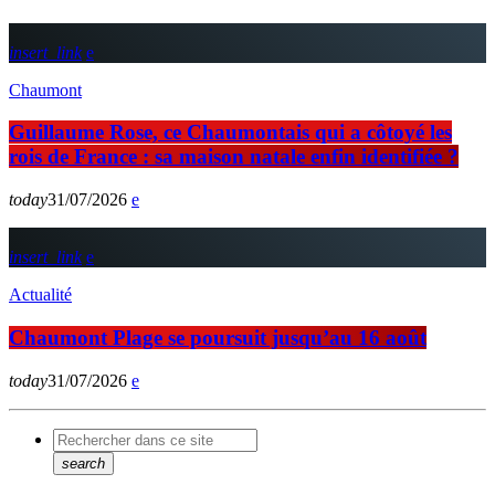
insert_link
Chaumont
Guillaume Rose, ce Chaumontais qui a côtoyé les
rois de France : sa maison natale enfin identifiée ?
today
31/07/2026
insert_link
Actualité
Chaumont Plage se poursuit jusqu’au 16 août
today
31/07/2026
search