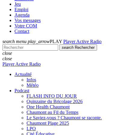
Jeu
Emploi
Agenda
Vos messages
Votre COM
Contact
search
menu
play_arrow
PLAY
Player Active Radio
search
Rechercher
close
close
Player Active Radio
Actualité
Infos
Météo
Podcast
FLASH INFO DU JOUR
Quinzaine du Bricolage 2026
One Health Chaumont
Chaumont au Fil du Temps
Le Saviez-vous ? Chaumont se raconte.
Chaumont Plage 2025
LPO
Cité Éducative