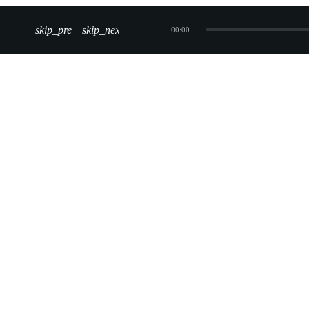
skip_previous
skip_next
00:00