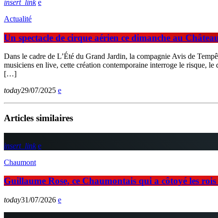
insert_link
Actualité
Un spectacle de cirque aérien ce dimanche au Châte
Dans le cadre de L’Été du Grand Jardin, la compagnie Avis de Tempête 
musiciens en live, cette création contemporaine interroge le risque, 
[…]
today
29/07/2025
Articles similaires
insert_link
Chaumont
Guillaume Rose, ce Chaumontais qui a côtoyé les rois d
today
31/07/2026