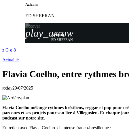
Azizam
ED SHEERAN
play_arrow
Azizam
ED SHEERAN
Actualité
Flavia Coelho, entre rythmes br
today
29/07/2025
Flavia Coelho mélange rythmes brésiliens, reggae et pop pour crée
parcours et ses projets pour son live à Villegusien. Et chaque jo
podcast sur notre site.
Entretien avec Flavia Coelho, chanteuse franco-brésilienne :