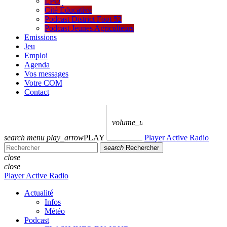
LPO
Cité Éducative
Podcast District Foot 52
Podcast Jeunes Agriculteurs
Emissions
Jeu
Emploi
Agenda
Vos messages
Votre COM
Contact
volume_up
search
menu
play_arrow
PLAY
Player Active Radio
search
Rechercher
close
close
Player Active Radio
Actualité
Infos
Météo
Podcast