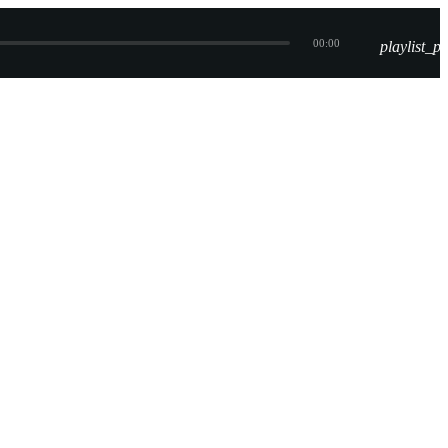
00:00
playlist_pl