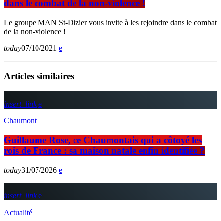
dans le combat de la non-violence !
Le groupe MAN St-Dizier vous invite à les rejoindre dans le combat
de la non-violence !
today
07/10/2021
Articles similaires
insert_link
Chaumont
Guillaume Rose, ce Chaumontais qui a côtoyé les
rois de France : sa maison natale enfin identifiée ?
today
31/07/2026
insert_link
Actualité