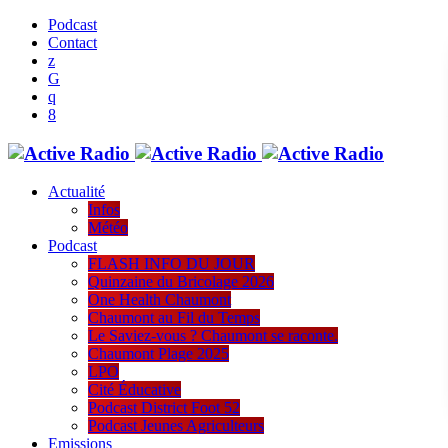
Podcast
Contact
Actualité
Infos
Météo
Podcast
FLASH INFO DU JOUR
Quinzaine du Bricolage 2026
One Health Chaumont
Chaumont au Fil du Temps
Le Saviez-vous ? Chaumont se raconte.
Chaumont Plage 2025
LPO
Cité Éducative
Podcast District Foot 52
Podcast Jeunes Agriculteurs
Emissions