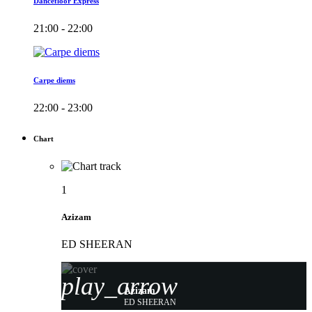
Dancefloor Express
21:00 - 22:00
Carpe diems
22:00 - 23:00
Chart
1
Azizam
ED SHEERAN
play_arrow
Azizam
ED SHEERAN