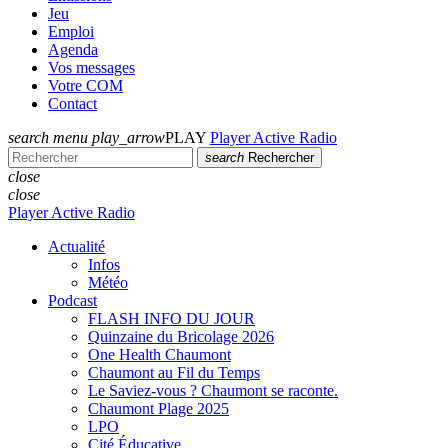
Jeu
Emploi
Agenda
Vos messages
Votre COM
Contact
search
menu
play_arrow
PLAY
Player Active Radio
search
Rechercher
close
close
Player Active Radio
Actualité
Infos
Météo
Podcast
FLASH INFO DU JOUR
Quinzaine du Bricolage 2026
One Health Chaumont
Chaumont au Fil du Temps
Le Saviez-vous ? Chaumont se raconte.
Chaumont Plage 2025
LPO
Cité Éducative