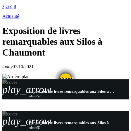
Actualité
Exposition de livres
remarquables aux Silos à
Chaumont
today
07/10/2021
email
share
play_arrow
Exposition de livres remarquables aux Silos à Chaumont
admin52
play_arrow
Exposition de livres remarquables aux Silos à Chaumont
admin52