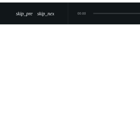
skip_previous
skip_next
00:00