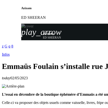
Azizam
ED SHEERAN
play_arrow
Azizam
ED SHEERAN
Infos
Emmaüs Foulain s’installe rue 
today
02/05/2023
L’essai en décembre de la boutique éphémère d’Emmaüs a été un s
Celle-ci va proposer des objets usuels comme vaisselle, livres, fripe o