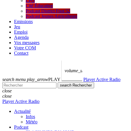
LPO
Cité Éducative
Podcast District Foot 52
Podcast Jeunes Agriculteurs
Emissions
Jeu
Emploi
Agenda
Vos messages
Votre COM
Contact
volume_up
search
menu
play_arrow
PLAY
Player Active Radio
search
Rechercher
close
close
Player Active Radio
Actualité
Infos
Météo
Podcast