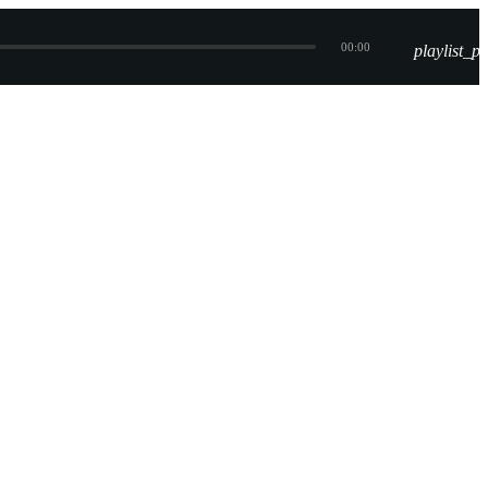
00:00
playlist_pl