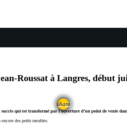
Jean-Roussat à Langres, début ju
email
share
uccès qui est transformé par l’ouverture d’un point de vente dans
u encore des petits meubles.