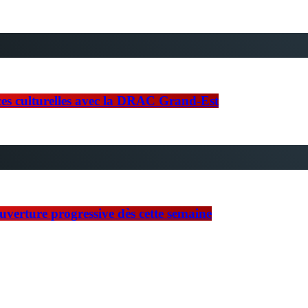
nces culturelles avec la DRAC Grand-Est
ouverture progressive dès cette semaine