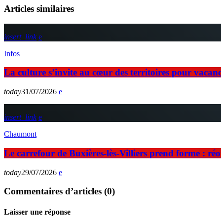
Articles similaires
insert_link
Infos
La culture s’invite au cœur des territoires pour vaca
today
31/07/2026
insert_link
Chaumont
Le carrefour de Buxières-lès-Villiers prend forme : ré
today
29/07/2026
Commentaires d’articles (0)
Laisser une réponse