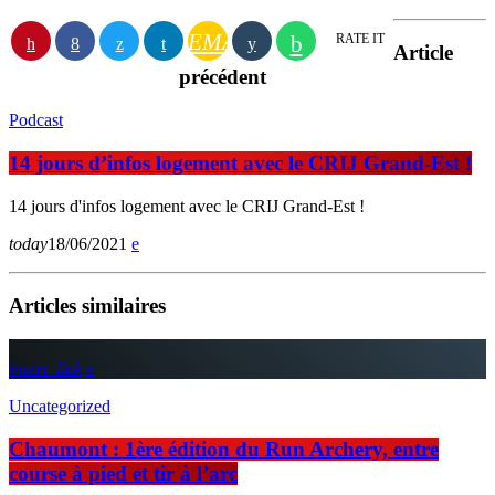
EMAIL
RATE IT
Article
précédent
Podcast
14 jours d’infos logement avec le CRIJ Grand-Est !
14 jours d'infos logement avec le CRIJ Grand-Est !
today
18/06/2021
Articles similaires
insert_link
Uncategorized
Chaumont : 1ère édition du Run Archery, entre
course à pied et tir à l’arc