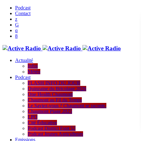
Podcast
Contact
Actualité
Infos
Météo
Podcast
FLASH INFO DU JOUR
Quinzaine du Bricolage 2026
One Health Chaumont
Chaumont au Fil du Temps
Le Saviez-vous ? Chaumont se raconte.
Chaumont Plage 2025
LPO
Cité Éducative
Podcast District Foot 52
Podcast Jeunes Agriculteurs
Emissions