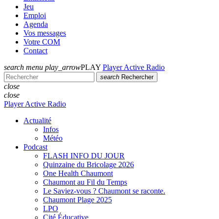
Jeu
Emploi
Agenda
Vos messages
Votre COM
Contact
search
menu
play_arrow
PLAY
Player Active Radio
search
Rechercher
close
close
Player Active Radio
Actualité
Infos
Météo
Podcast
FLASH INFO DU JOUR
Quinzaine du Bricolage 2026
One Health Chaumont
Chaumont au Fil du Temps
Le Saviez-vous ? Chaumont se raconte.
Chaumont Plage 2025
LPO
Cité Éducative