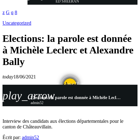
ED SHEERAN
Uncategorized
Elections: la parole est donnée
à Michèle Leclerc et Alexandre
Bally
today
18/06/2021
email
share
play_arrow
Elections: la parole est donnée à Michèle Leclerc et Alexandre Bally
admin52
Interview des candidats aux élections départementales pour le
canton de Châteauvillain.
Écrit par:
admin52