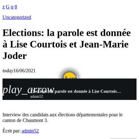
Uncategorized
Elections: la parole est donnée
à Lise Courtois et Jean-Marie
Joder
today
16/06/2021
email
share
play_arrow
Elections: la parole est donnée à Lise Courtois et Jean-Marie Joder
admin52
Interview des candidats aux élections départementales pour le
canton de Chaumont 3.
Écrit par:
admin52