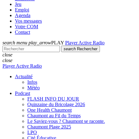
Jeu
Emploi
Agenda
Vos messages
Votre COM
Contact
search
menu
play_arrow
PLAY
Player Active Radio
search
Rechercher
close
close
Player Active Radio
Actualité
Infos
Météo
Podcast
FLASH INFO DU JOUR
Quinzaine du Bricolage 2026
One Health Chaumont
Chaumont au Fil du Temps
Le Saviez-vous ? Chaumont se raconte.
Chaumont Plage 2025
LPO
Cité Éducative