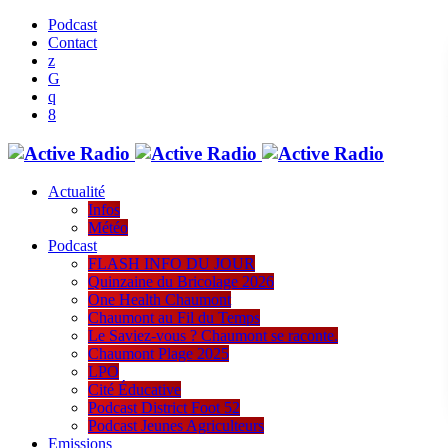
Podcast
Contact
Actualité
Infos
Météo
Podcast
FLASH INFO DU JOUR
Quinzaine du Bricolage 2026
One Health Chaumont
Chaumont au Fil du Temps
Le Saviez-vous ? Chaumont se raconte.
Chaumont Plage 2025
LPO
Cité Éducative
Podcast District Foot 52
Podcast Jeunes Agriculteurs
Emissions