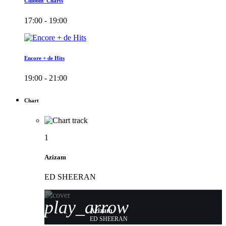
Clubbin’ Charts
17:00 - 19:00
Encore + de Hits
19:00 - 21:00
Chart
1
Azizam
ED SHEERAN
play_arrow
Azizam
ED SHEERAN