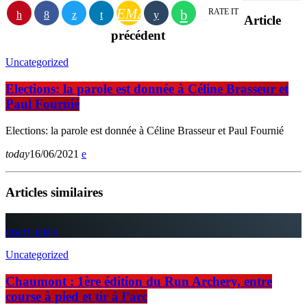
EMAIL
RATE IT
Article
précédent
Uncategorized
Elections: la parole est donnée à Céline Brasseur et
Paul Fournié
Elections: la parole est donnée à Céline Brasseur et Paul Fournié
today
16/06/2021
Articles similaires
insert_link
Uncategorized
Chaumont : 1ère édition du Run Archery, entre
course à pied et tir à l’arc