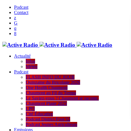
Podcast
Contact
Actualité
Infos
Météo
Podcast
FLASH INFO DU JOUR
Quinzaine du Bricolage 2026
One Health Chaumont
Chaumont au Fil du Temps
Le Saviez-vous ? Chaumont se raconte.
Chaumont Plage 2025
LPO
Cité Éducative
Podcast District Foot 52
Podcast Jeunes Agriculteurs
Emissions