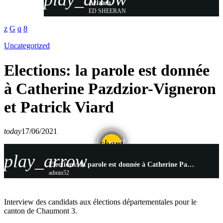
Azizam
ED SHEERAN
Uncategorized
Elections: la parole est donnée
à Catherine Pazdzior-Vigneron
et Patrick Viard
today
17/06/2021
email
share
play_arrow
Elections: la parole est donnée à Catherine Pazdzior-Vigneron et Patrick Viard
admin52
Interview des candidats aux élections départementales pour le
canton de Chaumont 3.