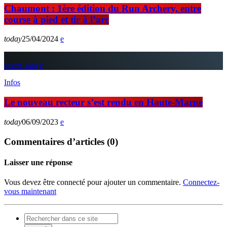
Chaumont : 1ère édition du Run Archery, entre
course à pied et tir à l’arc
today
25/04/2024
insert_link
Infos
Le nouveau recteur s’est rendu en Haute-Marne
today
06/09/2023
Commentaires d’articles (0)
Laisser une réponse
Vous devez être connecté pour ajouter un commentaire.
Connectez-
vous maintenant