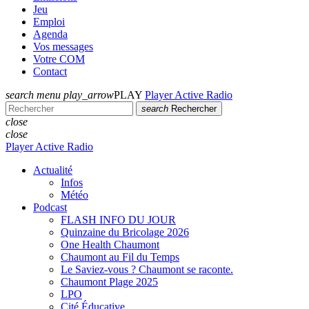
Jeu
Emploi
Agenda
Vos messages
Votre COM
Contact
search
menu
play_arrow
PLAY
Player Active Radio
search
Rechercher
close
close
Player Active Radio
Actualité
Infos
Météo
Podcast
FLASH INFO DU JOUR
Quinzaine du Bricolage 2026
One Health Chaumont
Chaumont au Fil du Temps
Le Saviez-vous ? Chaumont se raconte.
Chaumont Plage 2025
LPO
Cité Éducative