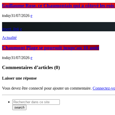
Guillaume Rose, ce Chaumontais qui a côtoyé les rois d
today
31/07/2026
insert_link
Actualité
Chaumont Plage se poursuit jusqu’au 16 août
today
31/07/2026
Commentaires d’articles (0)
Laisser une réponse
Vous devez être connecté pour ajouter un commentaire.
Connectez-vo
search