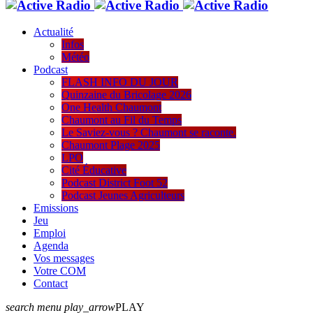
Actualité
Infos
Météo
Podcast
FLASH INFO DU JOUR
Quinzaine du Bricolage 2026
One Health Chaumont
Chaumont au Fil du Temps
Le Saviez-vous ? Chaumont se raconte.
Chaumont Plage 2025
LPO
Cité Éducative
Podcast District Foot 52
Podcast Jeunes Agriculteurs
Emissions
Jeu
Emploi
Agenda
Vos messages
Votre COM
Contact
search
menu
play_arrow
PLAY