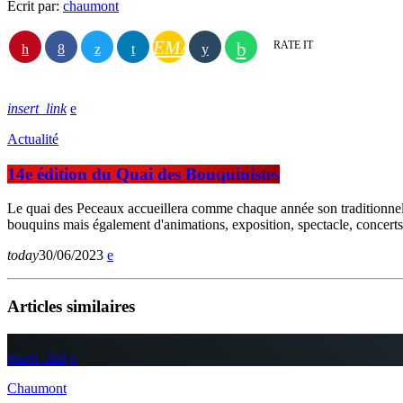
Écrit par:
chaumont
EMAIL
RATE IT
insert_link
Actualité
14e édition du Quai des Bouquinistes
Le quai des Peceaux accueillera comme chaque année son traditionnel 
bouquins mais également d'animations, exposition, spectacle, concerts e
today
30/06/2023
Articles similaires
insert_link
Chaumont