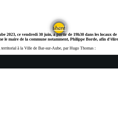
email
share
ube 2023, ce vendredi 30 juin, à partir de 19h30 dans les locaux de
me le maire de la commune notamment, Philippe Borde, afin d’élir
territorial à la Ville de Bar-sur-Aube, par Hugo Thomas :