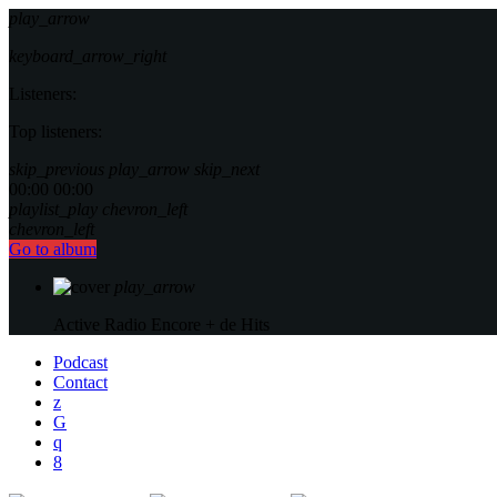
play_arrow
keyboard_arrow_right
Listeners:
Top listeners:
skip_previous
play_arrow
skip_next
00:00
00:00
playlist_play
chevron_left
chevron_left
Go to album
play_arrow
Active Radio
Encore + de Hits
Podcast
Contact