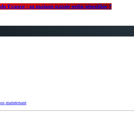
e France : sa maison natale enfin identifiée ?
us maintenant