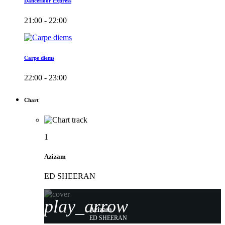
Dancefloor Express
21:00 - 22:00
Carpe diems
22:00 - 23:00
Chart
1
Azizam
ED SHEERAN
play_arrow
Azizam
ED SHEERAN