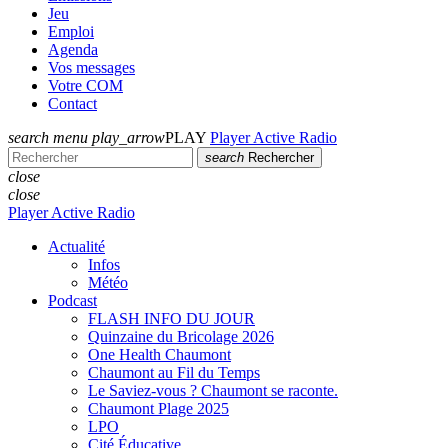
Jeu
Emploi
Agenda
Vos messages
Votre COM
Contact
search
menu
play_arrow
PLAY
Player Active Radio
search
Rechercher
close
close
Player Active Radio
Actualité
Infos
Météo
Podcast
FLASH INFO DU JOUR
Quinzaine du Bricolage 2026
One Health Chaumont
Chaumont au Fil du Temps
Le Saviez-vous ? Chaumont se raconte.
Chaumont Plage 2025
LPO
Cité Éducative