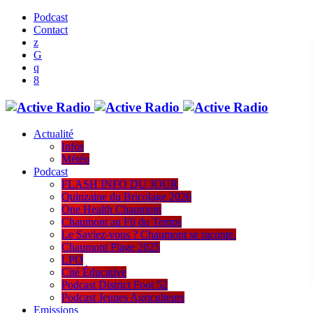
Podcast
Contact
Actualité
Infos
Météo
Podcast
FLASH INFO DU JOUR
Quinzaine du Bricolage 2026
One Health Chaumont
Chaumont au Fil du Temps
Le Saviez-vous ? Chaumont se raconte.
Chaumont Plage 2025
LPO
Cité Éducative
Podcast District Foot 52
Podcast Jeunes Agriculteurs
Emissions