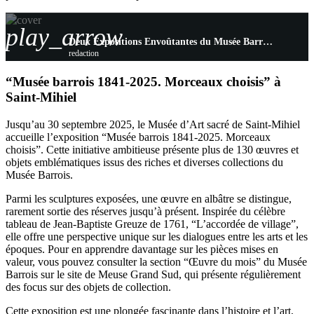
play_arrow
Deux Expositions Envoûtantes du Musée Barrois : Un Printemps entre Histoire et Nature
redaction
“Musée barrois 1841-2025. Morceaux choisis” à
Saint-Mihiel
Jusqu’au 30 septembre 2025, le Musée d’Art sacré de Saint-Mihiel
accueille l’exposition “Musée barrois 1841-2025. Morceaux
choisis”. Cette initiative ambitieuse présente plus de 130 œuvres et
objets emblématiques issus des riches et diverses collections du
Musée Barrois.
Parmi les sculptures exposées, une œuvre en albâtre se distingue,
rarement sortie des réserves jusqu’à présent. Inspirée du célèbre
tableau de Jean-Baptiste Greuze de 1761, “L’accordée de village”,
elle offre une perspective unique sur les dialogues entre les arts et les
époques. Pour en apprendre davantage sur les pièces mises en
valeur, vous pouvez consulter la section “Œuvre du mois” du Musée
Barrois sur le site de Meuse Grand Sud, qui présente régulièrement
des focus sur des objets de collection.
Cette exposition est une plongée fascinante dans l’histoire et l’art,