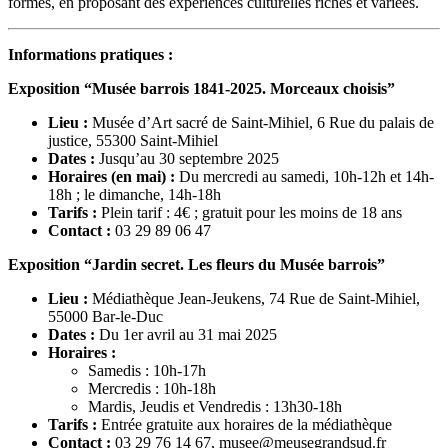
formes, en proposant des expériences culturelles riches et variées.
Informations pratiques :
Exposition “Musée barrois 1841-2025. Morceaux choisis”
Lieu :
Musée d’Art sacré de Saint-Mihiel, 6 Rue du palais de
justice, 55300 Saint-Mihiel
Dates :
Jusqu’au 30 septembre 2025
Horaires (en mai) :
Du mercredi au samedi, 10h-12h et 14h-
18h ; le dimanche, 14h-18h
Tarifs :
Plein tarif : 4€ ; gratuit pour les moins de 18 ans
Contact :
03 29 89 06 47
Exposition “Jardin secret. Les fleurs du Musée barrois”
Lieu :
Médiathèque Jean-Jeukens, 74 Rue de Saint-Mihiel,
55000 Bar-le-Duc
Dates :
Du 1er avril au 31 mai 2025
Horaires :
Samedis : 10h-17h
Mercredis : 10h-18h
Mardis, Jeudis et Vendredis : 13h30-18h
Tarifs :
Entrée gratuite aux horaires de la médiathèque
Contact :
03 29 76 14 67, musee@meusegrandsud.fr