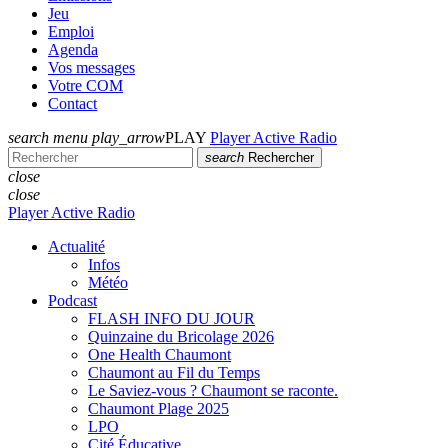
Jeu
Emploi
Agenda
Vos messages
Votre COM
Contact
search
menu
play_arrow
PLAY
Player Active Radio
search
Rechercher
close
close
Player Active Radio
Actualité
Infos
Météo
Podcast
FLASH INFO DU JOUR
Quinzaine du Bricolage 2026
One Health Chaumont
Chaumont au Fil du Temps
Le Saviez-vous ? Chaumont se raconte.
Chaumont Plage 2025
LPO
Cité Éducative