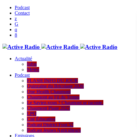
Podcast
Contact
Actualité
Infos
Météo
Podcast
FLASH INFO DU JOUR
Quinzaine du Bricolage 2026
One Health Chaumont
Chaumont au Fil du Temps
Le Saviez-vous ? Chaumont se raconte.
Chaumont Plage 2025
LPO
Cité Éducative
Podcast District Foot 52
Podcast Jeunes Agriculteurs
Emissions