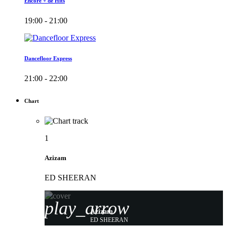
Encore + de Hits
19:00 - 21:00
Dancefloor Express
21:00 - 22:00
Chart
1
Azizam
ED SHEERAN
play_arrow
Azizam
ED SHEERAN