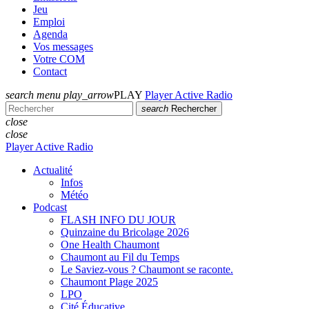
Jeu
Emploi
Agenda
Vos messages
Votre COM
Contact
search
menu
play_arrow
PLAY
Player Active Radio
search
Rechercher
close
close
Player Active Radio
Actualité
Infos
Météo
Podcast
FLASH INFO DU JOUR
Quinzaine du Bricolage 2026
One Health Chaumont
Chaumont au Fil du Temps
Le Saviez-vous ? Chaumont se raconte.
Chaumont Plage 2025
LPO
Cité Éducative