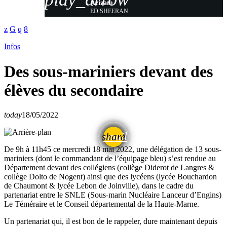
Azizam
ED SHEERAN
Infos
Des sous-mariniers devant des
élèves du secondaire
today
18/05/2022
email
share
De 9h à 11h45 ce mercredi 18 mai 2022, une délégation de 13 sous-
mariniers (dont le commandant de l’équipage bleu) s’est rendue au
Département devant des collégiens (collège Diderot de Langres &
collège Dolto de Nogent) ainsi que des lycéens (lycée Bouchardon
de Chaumont & lycée Lebon de Joinville), dans le cadre du
partenariat entre le SNLE (Sous-marin Nucléaire Lanceur d’Engins)
Le Téméraire et le Conseil départemental de la Haute-Marne.
Un partenariat qui, il est bon de le rappeler, dure maintenant depuis