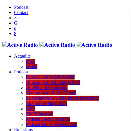
Podcast
Contact
Actualité
Infos
Météo
Podcast
FLASH INFO DU JOUR
Quinzaine du Bricolage 2026
One Health Chaumont
Chaumont au Fil du Temps
Le Saviez-vous ? Chaumont se raconte.
Chaumont Plage 2025
LPO
Cité Éducative
Podcast District Foot 52
Podcast Jeunes Agriculteurs
Emissions