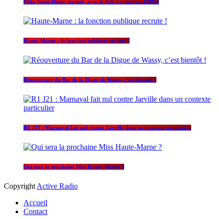
Miko Saint-Dizier recrute, avec le Pôle Formation UIMM
Haute-Marne : la fonction publique recrute !
Réouverture du Bar de la Digue de Wassy, c’est bientôt !
R1 J21 : Marnaval fait nul contre Jarville dans un contexte particulier
Qui sera la prochaine Miss Haute-Marne ?
Copyright
Active Radio
Accueil
Contact