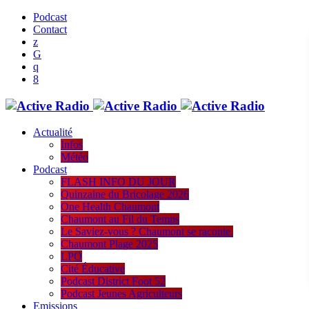
Podcast
Contact
Actualité
Infos
Météo
Podcast
FLASH INFO DU JOUR
Quinzaine du Bricolage 2026
One Health Chaumont
Chaumont au Fil du Temps
Le Saviez-vous ? Chaumont se raconte.
Chaumont Plage 2025
LPO
Cité Éducative
Podcast District Foot 52
Podcast Jeunes Agriculteurs
Emissions