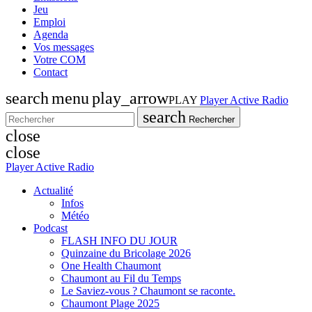
Jeu
Emploi
Agenda
Vos messages
Votre COM
Contact
search
menu
play_arrow
PLAY
Player Active Radio
search
Rechercher
close
close
Player Active Radio
Actualité
Infos
Météo
Podcast
FLASH INFO DU JOUR
Quinzaine du Bricolage 2026
One Health Chaumont
Chaumont au Fil du Temps
Le Saviez-vous ? Chaumont se raconte.
Chaumont Plage 2025