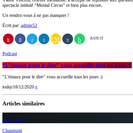
spectacle intitulé “Mental Circus” et bien plus encore.
Un rendez-vous à ne pas manquer !
Écrit par:
admin52
EMAIL
RATE IT
Podcast
“L’émaux pour le dire” vous accueille tous les jours :)
"L'émaux pour le dire" vous accueille tous les jours :)
today
18/12/2020
Articles similaires
insert_link
Chaumont