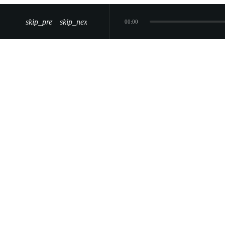
skip_previous
skip_next
00:00