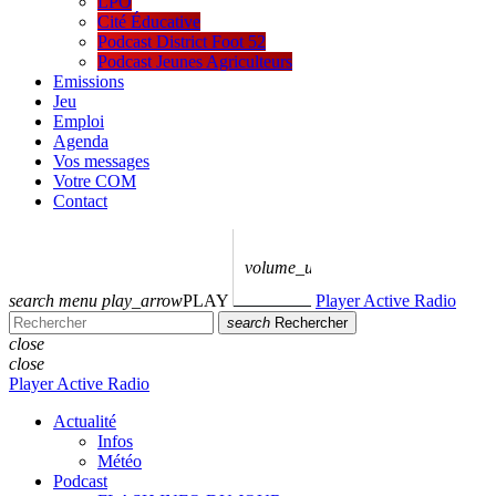
LPO
Cité Éducative
Podcast District Foot 52
Podcast Jeunes Agriculteurs
Emissions
Jeu
Emploi
Agenda
Vos messages
Votre COM
Contact
volume_up
search
menu
play_arrow
PLAY
Player Active Radio
search
Rechercher
close
close
Player Active Radio
Actualité
Infos
Météo
Podcast