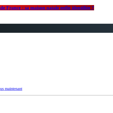
e France : sa maison natale enfin identifiée ?
us maintenant