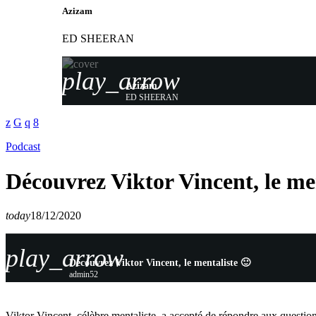
Azizam
ED SHEERAN
play_arrow
Azizam
ED SHEERAN
Podcast
Découvrez Viktor Vincent, le men
today
18/12/2020
play_arrow
Découvrez Viktor Vincent, le mentaliste 🙂
admin52
Viktor Vincent, célèbre mentaliste, a accepté de répondre aux questio