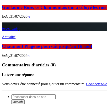
Guillaume Rose, ce Chaumontais qui a côtoyé les rois d
today
31/07/2026
insert_link
Actualité
Chaumont Plage se poursuit jusqu’au 16 août
today
31/07/2026
Commentaires d’articles (0)
Laisser une réponse
Vous devez être connecté pour ajouter un commentaire.
Connectez-vo
search