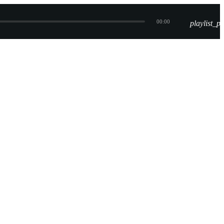
00:00
playlist_pl