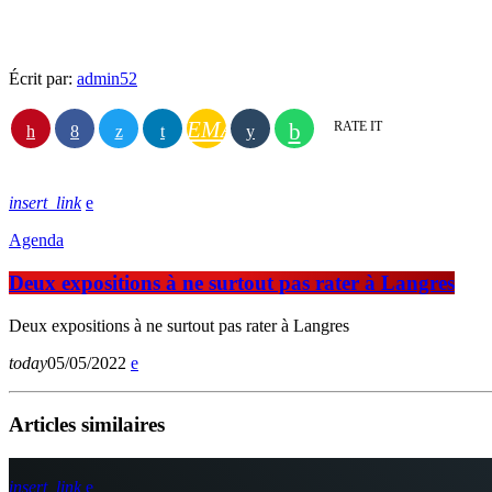
Écrit par:
admin52
EMAIL
RATE IT
insert_link
Agenda
Deux expositions à ne surtout pas rater à Langres
Deux expositions à ne surtout pas rater à Langres
today
05/05/2022
Articles similaires
insert_link