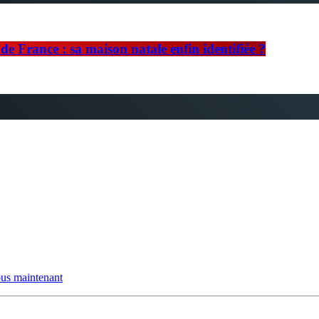
e France : sa maison natale enfin identifiée ?
us maintenant