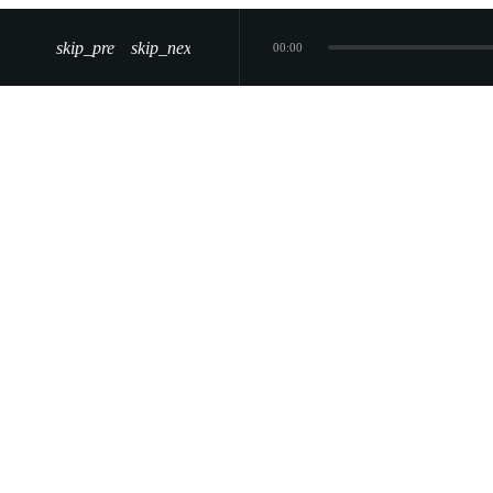
skip_previous
skip_next
00:00