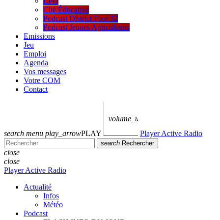
LPO
Cité Éducative
Podcast District Foot 52
Podcast Jeunes Agriculteurs
Emissions
Jeu
Emploi
Agenda
Vos messages
Votre COM
Contact
volume_up
search
menu
play_arrow
PLAY
Player Active Radio
search
Rechercher
close
close
Player Active Radio
Actualité
Infos
Météo
Podcast