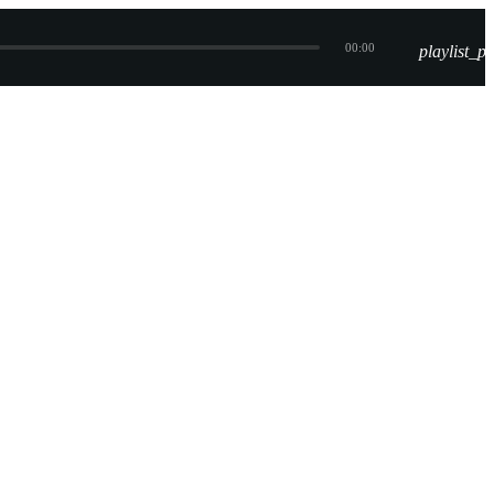
00:00
playlist_pl