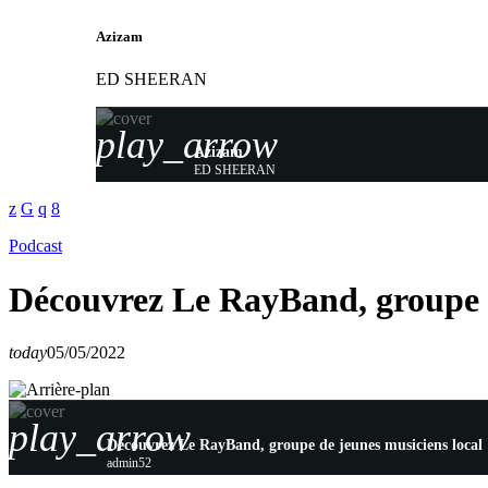
Azizam
ED SHEERAN
play_arrow
Azizam
ED SHEERAN
Podcast
Découvrez Le RayBand, groupe d
today
05/05/2022
play_arrow
Découvrez Le RayBand, groupe de jeunes musiciens local
admin52