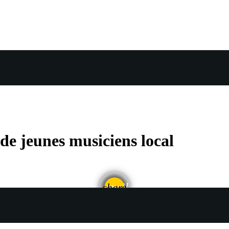
e jeunes musiciens local
email
share