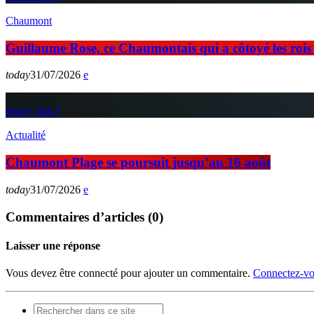
Chaumont
Guillaume Rose, ce Chaumontais qui a côtoyé les rois d
today
31/07/2026
insert_link
Actualité
Chaumont Plage se poursuit jusqu’au 16 août
today
31/07/2026
Commentaires d’articles (0)
Laisser une réponse
Vous devez être connecté pour ajouter un commentaire.
Connectez-vo