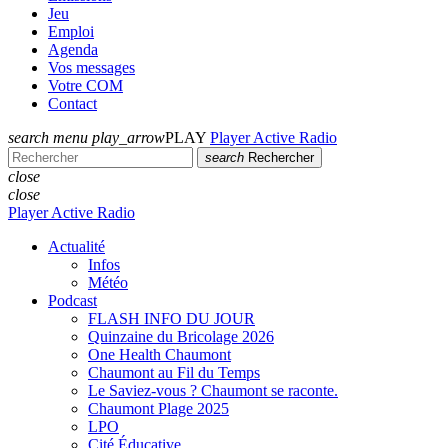
Jeu
Emploi
Agenda
Vos messages
Votre COM
Contact
search
menu
play_arrow
PLAY
Player Active Radio
search
Rechercher
close
close
Player Active Radio
Actualité
Infos
Météo
Podcast
FLASH INFO DU JOUR
Quinzaine du Bricolage 2026
One Health Chaumont
Chaumont au Fil du Temps
Le Saviez-vous ? Chaumont se raconte.
Chaumont Plage 2025
LPO
Cité Éducative