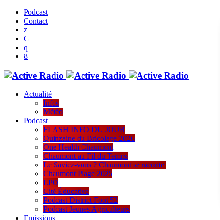
Podcast
Contact
Actualité
Infos
Météo
Podcast
FLASH INFO DU JOUR
Quinzaine du Bricolage 2026
One Health Chaumont
Chaumont au Fil du Temps
Le Saviez-vous ? Chaumont se raconte.
Chaumont Plage 2025
LPO
Cité Éducative
Podcast District Foot 52
Podcast Jeunes Agriculteurs
Emissions