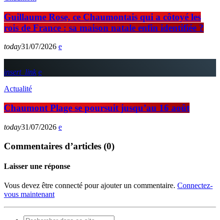
Guillaume Rose, ce Chaumontais qui a côtoyé les
rois de France : sa maison natale enfin identifiée ?
today
31/07/2026
insert_link
Actualité
Chaumont Plage se poursuit jusqu’au 16 août
today
31/07/2026
Commentaires d’articles (0)
Laisser une réponse
Vous devez être connecté pour ajouter un commentaire.
Connectez-
vous maintenant