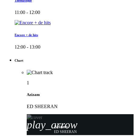
Thématique
11:00 - 12:00
Encore + de hits
12:00 - 13:00
Chart
1
Azizam
ED SHEERAN
play_arrow
Azizam
ED SHEERAN