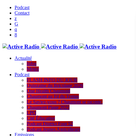
Podcast
Contact
Actualité
Infos
Météo
Podcast
FLASH INFO DU JOUR
Quinzaine du Bricolage 2026
One Health Chaumont
Chaumont au Fil du Temps
Le Saviez-vous ? Chaumont se raconte.
Chaumont Plage 2025
LPO
Cité Éducative
Podcast District Foot 52
Podcast Jeunes Agriculteurs
Emissions