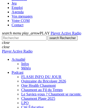
Jeu
Emploi
Agenda
Vos messages
Votre COM
Contact
search
menu
play_arrow
PLAY
Player Active Radio
search
Rechercher
close
close
Player Active Radio
Actualité
Infos
Météo
Podcast
FLASH INFO DU JOUR
Quinzaine du Bricolage 2026
One Health Chaumont
Chaumont au Fil du Temps
Le Saviez-vous ? Chaumont se raconte.
Chaumont Plage 2025
LPO
Cité Éducative