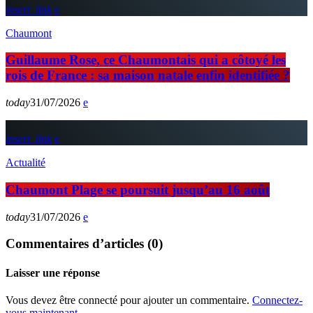
insert_link
Chaumont
Guillaume Rose, ce Chaumontais qui a côtoyé les
rois de France : sa maison natale enfin identifiée ?
today
31/07/2026
insert_link
Actualité
Chaumont Plage se poursuit jusqu’au 16 août
today
31/07/2026
Commentaires d’articles (0)
Laisser une réponse
Vous devez être connecté pour ajouter un commentaire.
Connectez-
vous maintenant