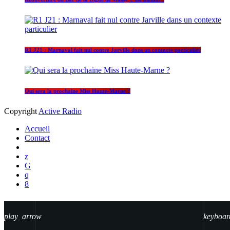
R1 J21 : Marnaval fait nul contre Jarville dans un contexte particulier
Qui sera la prochaine Miss Haute-Marne ?
Copyright
Active Radio
Accueil
Contact
play_arrow
keyboar