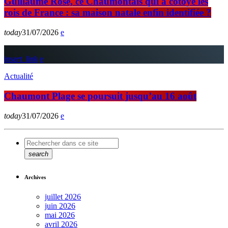
Guillaume Rose, ce Chaumontais qui a côtoyé les
rois de France : sa maison natale enfin identifiée ?
today
31/07/2026
insert_link
Actualité
Chaumont Plage se poursuit jusqu’au 16 août
today
31/07/2026
search
Archives
juillet 2026
juin 2026
mai 2026
avril 2026