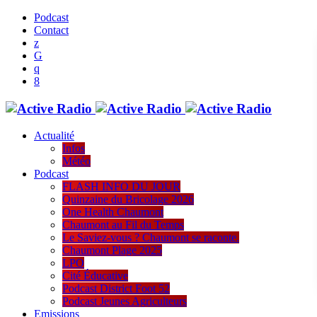
Podcast
Contact
Actualité
Infos
Météo
Podcast
FLASH INFO DU JOUR
Quinzaine du Bricolage 2026
One Health Chaumont
Chaumont au Fil du Temps
Le Saviez-vous ? Chaumont se raconte.
Chaumont Plage 2025
LPO
Cité Éducative
Podcast District Foot 52
Podcast Jeunes Agriculteurs
Emissions