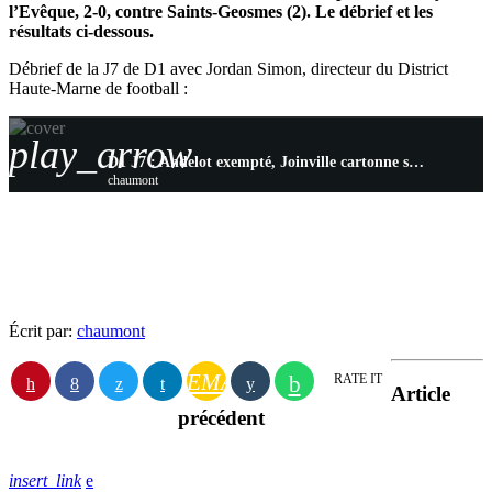
l’Evêque, 2-0, contre Saints-Geosmes (2). Le débrief et les
résultats ci-dessous.
Débrief de la J7 de D1 avec Jordan Simon, directeur du District
Haute-Marne de football :
play_arrow
D1 J7 : Andelot exempté, Joinville cartonne sur le podium et Bologne enchaîne aussi en frissonnant
chaumont
Écrit par:
chaumont
EMAIL
RATE IT
Article
précédent
insert_link