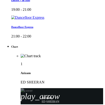
Encore + de Hits
19:00 - 21:00
Dancefloor Express
21:00 - 22:00
Chart
1
Azizam
ED SHEERAN
play_arrow
Azizam
ED SHEERAN