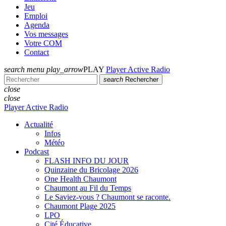
Jeu
Emploi
Agenda
Vos messages
Votre COM
Contact
search
menu
play_arrow
PLAY
Player Active Radio
search
Rechercher
close
close
Player Active Radio
Actualité
Infos
Météo
Podcast
FLASH INFO DU JOUR
Quinzaine du Bricolage 2026
One Health Chaumont
Chaumont au Fil du Temps
Le Saviez-vous ? Chaumont se raconte.
Chaumont Plage 2025
LPO
Cité Éducative