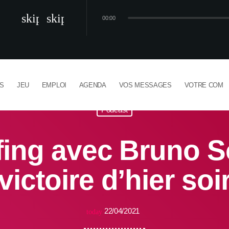
skip_previous
skip_next
00:00
NS
JEU
EMPLOI
AGENDA
VOS MESSAGES
VOTRE COM
Podcast
ing avec Bruno So
victoire d’hier soi
22/04/2021
today