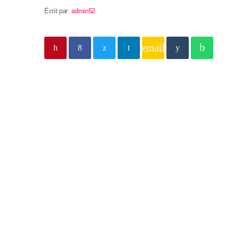
Écrit par:
admin52
email
Article précédent
Podcast
3ème édition de la Bien
design graphique
3ème édition de la Biennale internationale de des