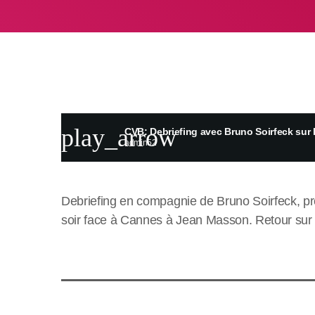
play_arrow
CVB: Debriefing avec Bruno Soirfeck sur la
admin52
Debriefing en compagnie de Bruno Soirfeck, pré
soir face à Cannes à Jean Masson. Retour sur l’