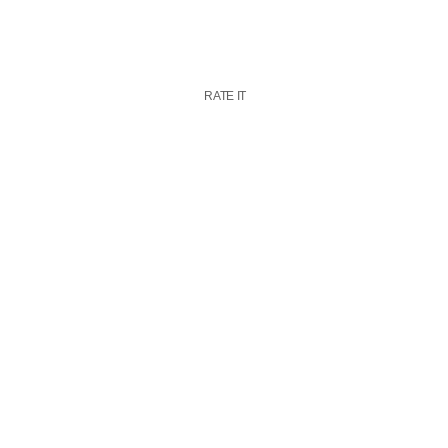
RATE IT
nale internationale de
ign graphique