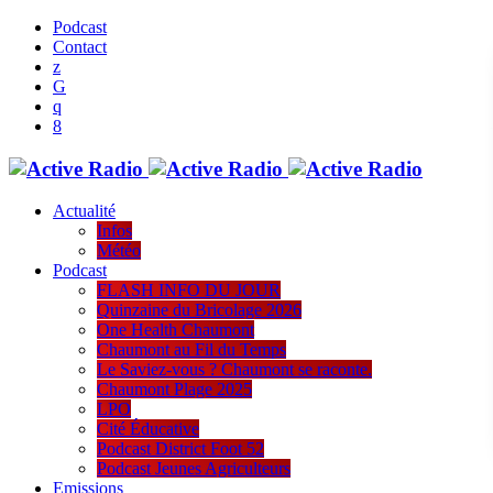
Podcast
Contact
Actualité
Infos
Météo
Podcast
FLASH INFO DU JOUR
Quinzaine du Bricolage 2026
One Health Chaumont
Chaumont au Fil du Temps
Le Saviez-vous ? Chaumont se raconte.
Chaumont Plage 2025
LPO
Cité Éducative
Podcast District Foot 52
Podcast Jeunes Agriculteurs
Emissions