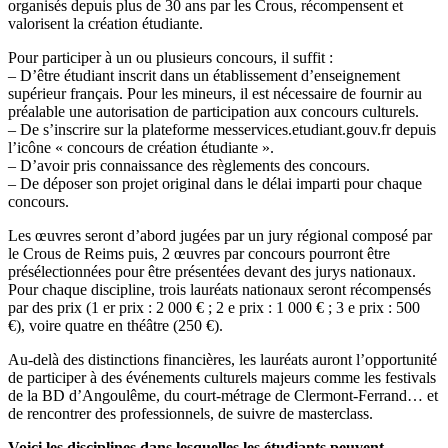
organisés depuis plus de 30 ans par les Crous, récompensent et
valorisent la création étudiante.
Pour participer à un ou plusieurs concours, il suffit :
– D’être étudiant inscrit dans un établissement d’enseignement
supérieur français. Pour les mineurs, il est nécessaire de fournir au
préalable une autorisation de participation aux concours culturels.
– De s’inscrire sur la plateforme messervices.etudiant.gouv.fr depuis
l’icône « concours de création étudiante ».
– D’avoir pris connaissance des règlements des concours.
– De déposer son projet original dans le délai imparti pour chaque
concours.
Les œuvres seront d’abord jugées par un jury régional composé par
le Crous de Reims puis, 2 œuvres par concours pourront être
présélectionnées pour être présentées devant des jurys nationaux.
Pour chaque discipline, trois lauréats nationaux seront récompensés
par des prix (1 er prix : 2 000 € ; 2 e prix : 1 000 € ; 3 e prix : 500
€), voire quatre en théâtre (250 €).
Au-delà des distinctions financières, les lauréats auront l’opportunité
de participer à des événements culturels majeurs comme les festivals
de la BD d’Angoulême, du court-métrage de Clermont-Ferrand… et
de rencontrer des professionnels, de suivre de masterclass.
Voici les disciplines dans lesquelles les étudiants peuvent