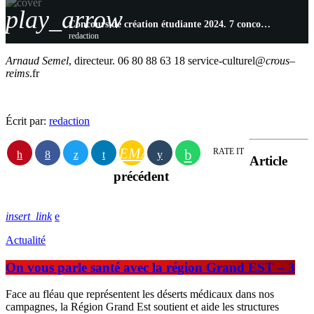
play_arrow
Concours de création étudiante 2024. 7 concours pour 7 disciplines
redaction
Arnaud Semel
, directeur. 06 80 88 63 18 service-culturel@
crous
–
reims
.fr
Écrit par:
redaction
EMAIL
RATE IT
Article
précédent
insert_link
Actualité
On vous parle santé avec la région Grand EST – 3
Face au fléau que représentent les déserts médicaux dans nos
campagnes, la Région Grand Est soutient et aide les structures