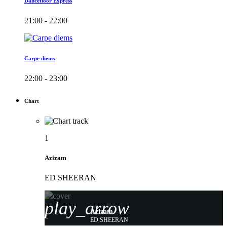
Dancefloor Express
21:00 - 22:00
Carpe diems
22:00 - 23:00
Chart
1
Azizam
ED SHEERAN
play_arrow
Azizam
ED SHEERAN