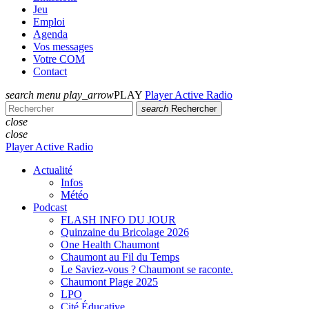
Jeu
Emploi
Agenda
Vos messages
Votre COM
Contact
search
menu
play_arrow
PLAY
Player Active Radio
search
Rechercher
close
close
Player Active Radio
Actualité
Infos
Météo
Podcast
FLASH INFO DU JOUR
Quinzaine du Bricolage 2026
One Health Chaumont
Chaumont au Fil du Temps
Le Saviez-vous ? Chaumont se raconte.
Chaumont Plage 2025
LPO
Cité Éducative