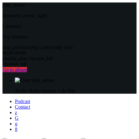
play_arrow
keyboard_arrow_right
Listeners:
Top listeners:
skip_previous
play_arrow
skip_next
00:00
00:00
playlist_play
chevron_left
chevron_left
Go to album
play_arrow
Active Radio
Encore + de Hits
Podcast
Contact