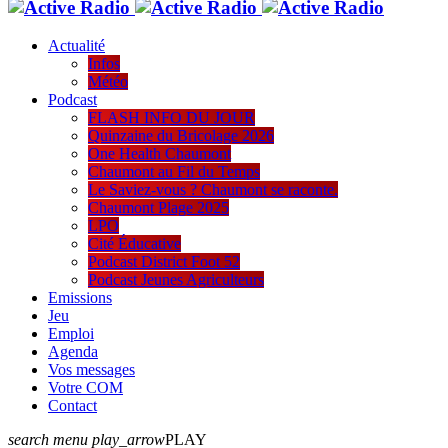
Actualité
Infos
Météo
Podcast
FLASH INFO DU JOUR
Quinzaine du Bricolage 2026
One Health Chaumont
Chaumont au Fil du Temps
Le Saviez-vous ? Chaumont se raconte.
Chaumont Plage 2025
LPO
Cité Éducative
Podcast District Foot 52
Podcast Jeunes Agriculteurs
Emissions
Jeu
Emploi
Agenda
Vos messages
Votre COM
Contact
search
menu
play_arrow
PLAY