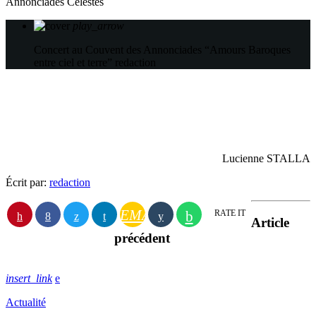
Annonciades Célestes
play_arrow
Concert au Couvent des Annonciades “Amours Baroques
entre ciel et terre”
redaction
Lucienne STALLA
Écrit par:
redaction
EMAIL
RATE IT
Article
précédent
insert_link
Actualité