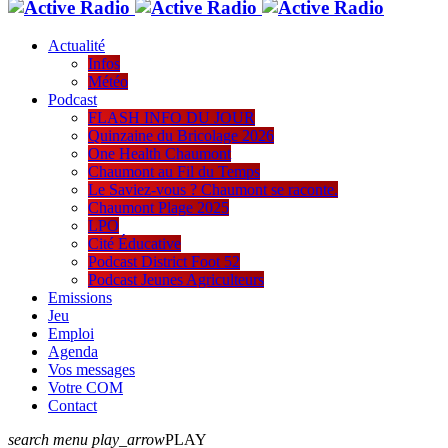
Actualité
Infos
Météo
Podcast
FLASH INFO DU JOUR
Quinzaine du Bricolage 2026
One Health Chaumont
Chaumont au Fil du Temps
Le Saviez-vous ? Chaumont se raconte.
Chaumont Plage 2025
LPO
Cité Éducative
Podcast District Foot 52
Podcast Jeunes Agriculteurs
Emissions
Jeu
Emploi
Agenda
Vos messages
Votre COM
Contact
search
menu
play_arrow
PLAY