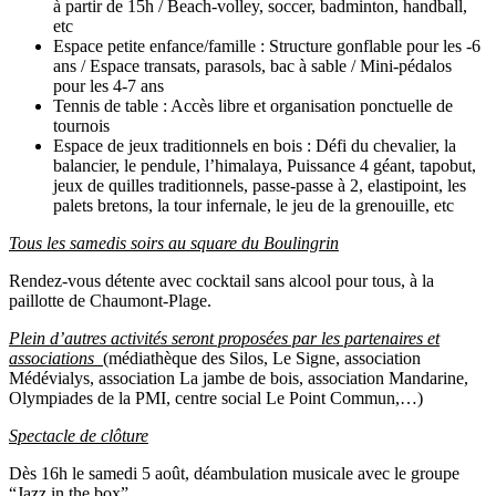
à partir de 15h / Beach-volley, soccer, badminton, handball,
etc
Espace petite enfance/famille : Structure gonflable pour les -6
ans / Espace transats, parasols, bac à sable / Mini-pédalos
pour les 4-7 ans
Tennis de table : Accès libre et organisation ponctuelle de
tournois
Espace de jeux traditionnels en bois : Défi du chevalier, la
balancier, le pendule, l’himalaya, Puissance 4 géant, tapobut,
jeux de quilles traditionnels, passe-passe à 2, elastipoint, les
palets bretons, la tour infernale, le jeu de la grenouille, etc
Tous les samedis soirs au square du Boulingrin
Rendez-vous détente avec cocktail sans alcool pour tous, à la
paillotte de Chaumont-Plage.
Plein d’autres activités seront proposées par les partenaires et
associations
(médiathèque des Silos, Le Signe, association
Médévialys, association La jambe de bois, association Mandarine,
Olympiades de la PMI, centre social Le Point Commun,…)
Spectacle de clôture
Dès 16h le samedi 5 août, déambulation musicale avec le groupe
“Jazz in the box”.