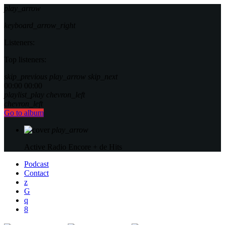
play_arrow
keyboard_arrow_right
Listeners:
Top listeners:
skip_previous
play_arrow
skip_next
00:00
00:00
playlist_play
chevron_left
chevron_left
Go to album
play_arrow
Active Radio
Encore + de Hits
Podcast
Contact