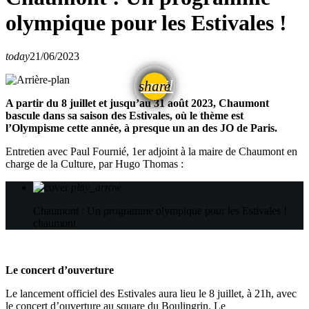
olympique pour les Estivales !
today
21/06/2023
email
share
A partir du 8 juillet et jusqu’au 31 août 2023, Chaumont
bascule dans sa saison des Estivales, où le thème est
l’Olympisme cette année, à presque un an des JO de Paris.
Entretien avec Paul Fournié, 1er adjoint à la maire de Chaumont en
charge de la Culture, par Hugo Thomas :
play_arrow
Chaumont : Un programme olympique pour les Estivales !
chaumont
Le concert d’ouverture
Le lancement officiel des Estivales aura lieu le 8 juillet, à 21h, avec
le concert d’ouverture au square du Boulingrin. Le