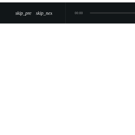
skip_previous
skip_next
00:00