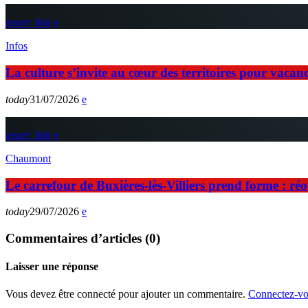
insert_link
Infos
La culture s’invite au cœur des territoires pour vaca
today
31/07/2026
insert_link
Chaumont
Le carrefour de Buxières-lès-Villiers prend forme : ré
today
29/07/2026
Commentaires d’articles (0)
Laisser une réponse
Vous devez être connecté pour ajouter un commentaire.
Connectez-vo