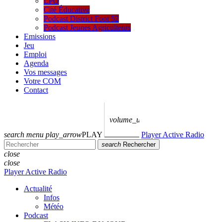
LPO
Cité Éducative
Podcast District Foot 52
Podcast Jeunes Agriculteurs
Emissions
Jeu
Emploi
Agenda
Vos messages
Votre COM
Contact
volume_up
search
menu
play_arrow
PLAY
Player Active Radio
search
Rechercher
close
close
Player Active Radio
Actualité
Infos
Météo
Podcast