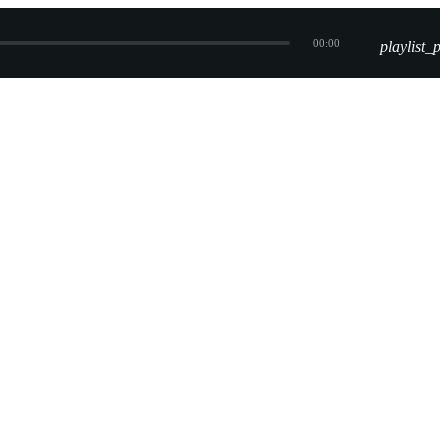
00:00
playlist_pl