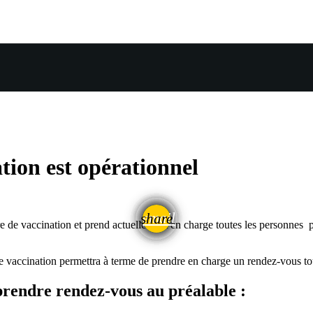
tion est opérationnel
email
share
de vaccination et prend actuellement en charge toutes les personnes pr
e vaccination permettra à terme de prendre en charge un rendez-vous tou
e prendre rendez-vous au préalable :