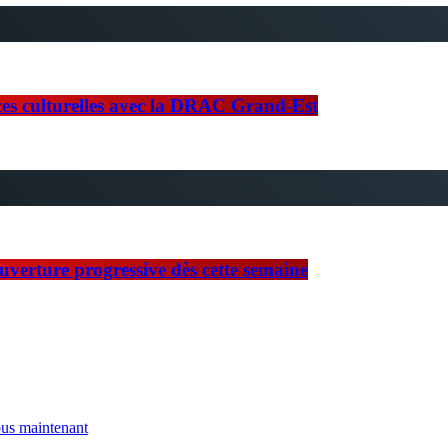
nces culturelles avec la DRAC Grand-Est
ouverture progressive dès cette semaine
us maintenant