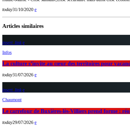
today
31/10/2020
Articles similaires
insert_link
Infos
La culture s’invite au cœur des territoires pour vaca
today
31/07/2026
insert_link
Chaumont
Le carrefour de Buxières-lès-Villiers prend forme : ré
today
29/07/2026