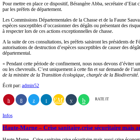
Pour mettre en place ce dispositif, Bérangère Abba, secrétaire d’Etat ch
par les préfets de département.
Les Commissions Départementales de la Chasse et de la Faune Sauvage 
espèces susceptibles d’occasionner des dégâts ou présentant des risques
à respecter lors de ces actions exceptionnelles de chasse.
A la suite de ces consultations, les préfets saisiront les présidents d
autorisations de destruction d’espèces susceptibles de causer des dégât
départemental.
« Pendant cette période de confinement, nous nous devons d’éviter un a
ou les chevreuils. C’est uniquement à cette fin et sur demande de l’au
de la ministre de la Transition écologique, chargée de la Biodiversité.
Écrit par:
admin52
EMAIL
RATE IT
Infos
Haute-Marne – Crise sanitaire,crise sécuritaire mais a
Haute-Marne - Crise sanitaire,crise sécuritaire mais aussi crise écono