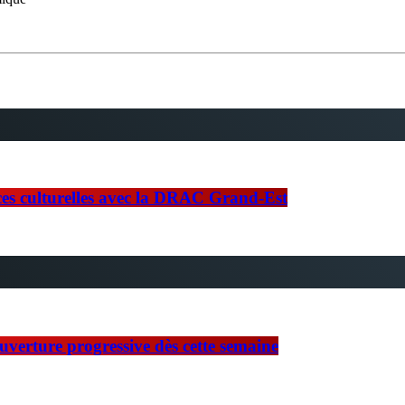
nces culturelles avec la DRAC Grand-Est
ouverture progressive dès cette semaine