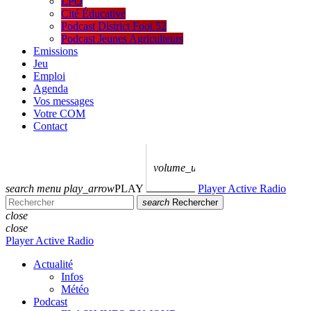
LPO
Cité Éducative
Podcast District Foot 52
Podcast Jeunes Agriculteurs
Emissions
Jeu
Emploi
Agenda
Vos messages
Votre COM
Contact
volume_up
search
menu
play_arrow
PLAY
Player Active Radio
search
Rechercher
close
close
Player Active Radio
Actualité
Infos
Météo
Podcast