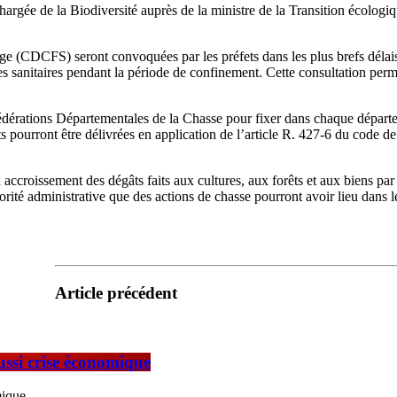
argée de la Biodiversité auprès de la ministre de la Transition écologiqu
(CDCFS) seront convoquées par les préfets dans les plus brefs délais p
 sanitaires pendant la période de confinement. Cette consultation permet
e Fédérations Départementales de la Chasse pour fixer dans chaque départ
s pourront être délivrées en application de l’article R. 427-6 du code d
ccroissement des dégâts faits aux cultures, aux forêts et aux biens par
torité administrative que des actions de chasse pourront avoir lieu dan
Article précédent
ussi crise économique
mique