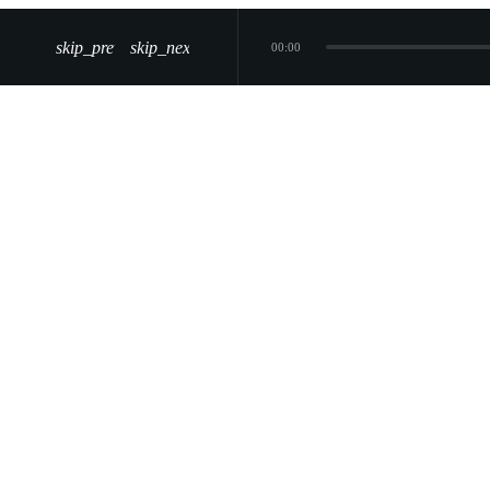
skip_previous
skip_next
00:00