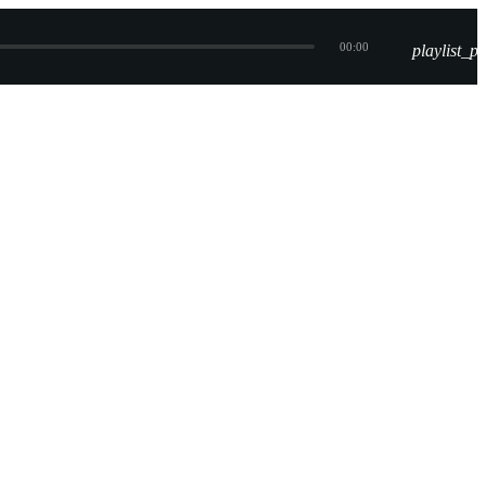
00:00
playlist_pl